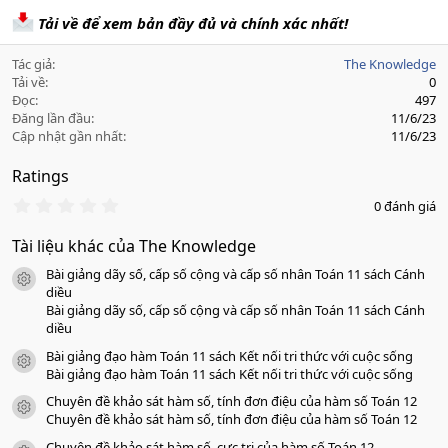
Tải về để xem bản đầy đủ và chính xác nhất!
Tác giả
The Knowledge
Tải về
0
Đọc
497
Đăng lần đầu
11/6/23
Cập nhật gần nhất
11/6/23
Ratings
0
0 đánh giá
.
0
Tài liệu khác của The Knowledge
0
s
Bài giảng dãy số, cấp số cộng và cấp số nhân Toán 11 sách Cánh
a
icon tài liệu
o
diều
Bài giảng dãy số, cấp số cộng và cấp số nhân Toán 11 sách Cánh
diều
Bài giảng đạo hàm Toán 11 sách Kết nối tri thức với cuộc sống
icon tài liệu
Bài giảng đạo hàm Toán 11 sách Kết nối tri thức với cuộc sống
Chuyên đề khảo sát hàm số, tính đơn điệu của hàm số Toán 12
icon tài liệu
Chuyên đề khảo sát hàm số, tính đơn điệu của hàm số Toán 12
Chuyên đề khảo sát hàm số, cực trị của hàm số Toán 12