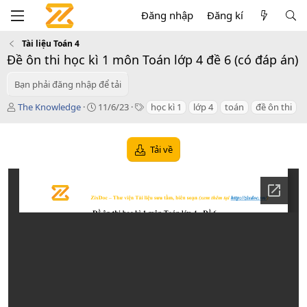
Đăng nhập
Đăng kí
Tài liệu Toán 4
Đề ôn thi học kì 1 môn Toán lớp 4 đề 6 (có đáp án)
Bạn phải đăng nhập để tải
T
C
T
The Knowledge
11/6/23
học kì 1
lớp 4
toán
đề ôn thi
á
r
a
c
e
g
g
a
s
Tải về
i
t
ả
i
o
n
d
a
t
e