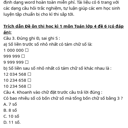
định dạng word hoàn toàn miễn phí. Tài liệu có 6 trang với
các dạng câu hỏi trắc nghiệm, tự luận giúp các em học sinh
luyện tập chuẩn bị cho kì thi sắp tới.
Trích dẫn
Đề ôn thi học kì 1 môn Toán lớp 4 đề 6
(có đáp
án):
Câu 3. Đúng ghi Đ, sai ghi S :
a) Số liền trước số nhỏ nhất có tám chữ số là:
1 000 000 ☐
999 999 ☐
9 999 999 ☐
b) Số liền sau số nhỏ nhất có tám chữ số khác nhau là :
12 034 568 ☐
10 234 658 ☐
10 234 568 ☐
Câu 4. Khoanh vào chữ đặt trước câu trả lời đúng :
Có bao nhiêu số có bốn chữ số mà tổng bốn chữ số bằng 3 ?
A. 7 số
B. 8 số
C. 10 số
D. 11 số.