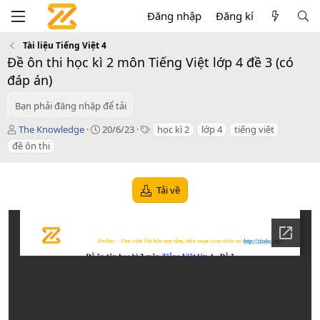
Đăng nhập
Đăng kí
Tài liệu Tiếng Việt 4
Đề ôn thi học kì 2 môn Tiếng Việt lớp 4 đề 3 (có
đáp án)
Bạn phải đăng nhập để tải
T
C
T
The Knowledge
20/6/23
học kì 2
lớp 4
tiếng việt
á
r
a
đề ôn thi
c
e
g
g
a
s
i
t
Tải về
ả
i
o
n
d
a
t
e