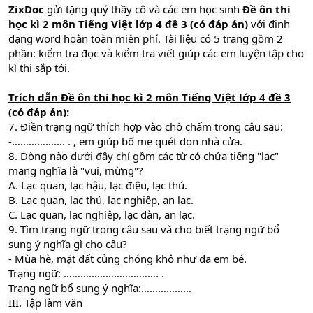
ZixDoc
gửi tặng quý thầy cô và các em học sinh
Đề ôn thi
học kì 2 môn Tiếng Việt lớp 4 đề 3 (có đáp án)
với định
dạng word hoàn toàn miễn phí. Tài liệu có 5 trang gồm 2
phần: kiểm tra đọc và kiểm tra viết giúp các em luyện tập cho
kì thi sắp tới.
Trích dẫn
Đề ôn thi học kì 2 môn Tiếng Việt lớp 4 đề 3
(có đáp án)
:
7. Điền trạng ngữ thích hợp vào chỗ chấm trong câu sau:
-………………. . , em giúp bố mẹ quét dọn nhà cửa.
8. Dòng nào dưới đây chỉ gồm các từ có chứa tiếng "lạc"
mang nghĩa là "vui, mừng"?
A. Lạc quan, lạc hậu, lạc điệu, lạc thú.
B. Lạc quan, lạc thú, lạc nghiệp, an lạc.
C. Lạc quan, lạc nghiệp, lạc đàn, an lạc.
9. Tìm trạng ngữ trong câu sau và cho biết trạng ngữ bổ
sung ý nghĩa gì cho câu?
- Mùa hè, mặt đất củng chóng khô như da em bé.
Trạng ngữ: ……………………………. .
Trạng ngữ bổ sung ý nghĩa:………………
III. Tập làm văn