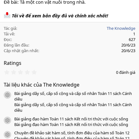
Đề bài: Tả một con vật nuôi trong nhà.
Tải về để xem bản đầy đủ và chính xác nhất!
Tác giả
The Knowledge
Tải về
1
Đọc
627
Đăng lần đầu
20/6/23
Cập nhật gần nhất
20/6/23
Ratings
0
0 đánh giá
.
0
Tài liệu khác của The Knowledge
0
s
Bài giảng dãy số, cấp số cộng và cấp số nhân Toán 11 sách Cánh
a
icon tài liệu
o
diều
Bài giảng dãy số, cấp số cộng và cấp số nhân Toán 11 sách Cánh
diều
Bài giảng đạo hàm Toán 11 sách Kết nối tri thức với cuộc sống
icon tài liệu
Bài giảng đạo hàm Toán 11 sách Kết nối tri thức với cuộc sống
Chuyên đề khảo sát hàm số, tính đơn điệu của hàm số Toán 12
icon tài liệu
Chuyên đề khảo sát hàm số, tính đơn điệu của hàm số Toán 12