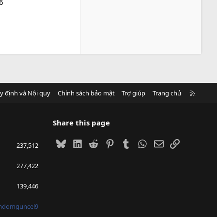
46
R
y định và Nội quy
Chính sách bảo mật
Trợ giúp
Trang chủ
S
S
Share this page
Bluesky
LinkedIn
Reddit
Pinterest
Tumblr
WhatsApp
Email
Link
237,512
277,422
139,446
mdomguncel9