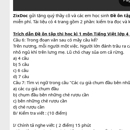
ZixDoc
gửi tặng quý thầy cô và các em học sinh
Đề ôn tập
miễn phí. Tài liệu có 4 trang gồm 2 phần: kiểm tra đọc và k
Trích dẫn
Đề ôn tập thi học kì 1 môn Tiếng Việt lớp 4 
Câu 6: Trong đoạn văn sau có mây câu kể?
Trên nương, mỗi người một việc. Người lớn đánh trâu ra cà
nhỏ ngủ khì trên lưng mẹ. Lũ chó chạy sủa om cả rừng.
a) 4 câu
b) 5 câu
c) 6 câu
d) 7 câu
Câu 7: Tìm vị ngữ trong câu "Các cụ già chụm đầu bên nhữ
a) các cụ già chụm đầu
b) chụm đầu bên những ché rượu cần
c) bên những ché rượu cần
d) ché rượu cần
B/ Kiểm tra viết : (10 điểm)
I/ Chính tả nghe viết: ( 2 điểm) 15 phút