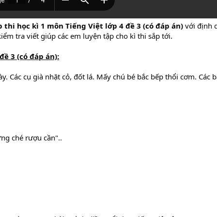
 thi học kì 1 môn Tiếng Việt lớp 4 đề 3 (có đáp án)
với định
iểm tra viết giúp các em luyện tập cho kì thi sắp tới.
đề 3 (có đáp án)
:
y. Các cụ già nhặt cỏ, đốt lá. Mấy chú bé bắc bếp thổi cơm. Các 
ng ché rượu cần"..