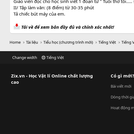
Giáo viên đọc cho học sinh viết 1 đoạn từ " Tuổi thơ tôi....
II/ Tập làm văn: (8 điểm) từ 30-35 phút
Tả chiếc bút máy của em.
Tải về để xem bản đầy đủ và chính xác nhất!
Home
Tài liệu
Tiểu học (chương trình mới)
Tiếng Việt
Tiếng V
Change width
Tiếng Việt
Zix.vn - Học Vật lí Online chất lượng
Có gì mới
cao
Bài viết mới
Dòng thời gi
Hoạt động m