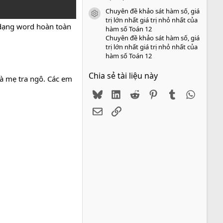
Chuyên đề khảo sát hàm số, giá
icon tài liệu
trị lớn nhất giá trị nhỏ nhất của
 dạng word hoàn toàn
hàm số Toán 12
Chuyên đề khảo sát hàm số, giá
trị lớn nhất giá trị nhỏ nhất của
hàm số Toán 12
Chia sẻ tài liệu này
bà mẹ tra ngô. Các em
Bluesky
LinkedIn
Reddit
Pinterest
Tumblr
WhatsA
Email
Link