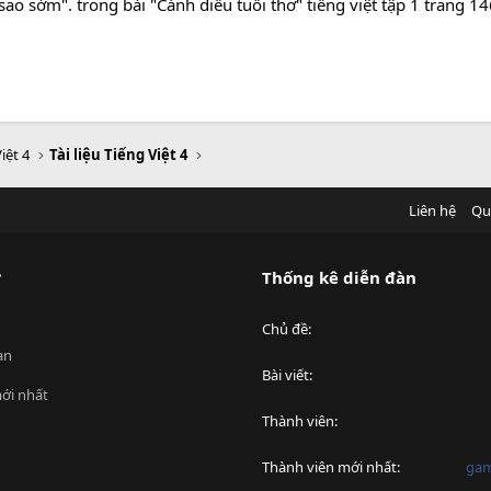
. sao sớm". trong bài "Cánh diều tuổi thơ" tiếng việt tập 1 trang 1
iệt 4
Tài liệu Tiếng Việt 4
Liên hệ
Qu
?
Thống kê diễn đàn
Chủ đề
an
Bài viết
ới nhất
Thành viên
Thành viên mới nhất
ga