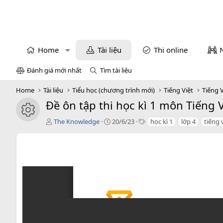
Home
Tài liệu
Thi online
Đánh giá mới nhất
Tìm tài liệu
Home
Tài liệu
Tiểu học (chương trình mới)
Tiếng Việt
Tiếng V
Đề ôn tập thi học kì 1 môn Tiếng V
icon tài liệu
T
C
T
The Knowledge
20/6/23
học kì 1
lớp 4
tiếng 
á
r
a
c
e
g
g
a
s
i
t
ả
i
o
n
d
a
t
e