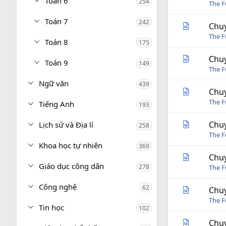
Toán 6
254
The 
Toán 7
242
Chuy
The 
Toán 8
175
Chuy
Toán 9
149
The 
Ngữ văn
439
Chuy
The 
Tiếng Anh
193
Chuy
Lịch sử và Địa lí
258
The 
Khoa học tự nhiên
369
Chuy
Giáo dục công dân
278
The 
Công nghệ
62
Chuy
The 
Tin học
102
Chuy