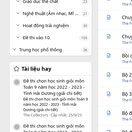
Giáo dục thể chất
23
The 
Nghệ thuật (Âm nhạc, Mĩ thuật)
21
Chuy
The 
Hoạt động trải nghiệm
30
Chuy
Đề thi vào 10
109
The 
Trung học phổ thông
3K
Bồi 
The 
Tài liệu hay
Bộ 2
Đề thi chọn học sinh giỏi môn
The 
icon tài liệu
Toán 9 năm học 2022 - 2023 -
Tỉnh Hải Dương (giải chi tiết)
Bộ 3
Đề thi chọn học sinh giỏi môn Toán 9
The 
năm học 2022 - 2023 - Tỉnh Hải
Dương (giải chi tiết)
Bộ đ
The Collectors
Cập nhật:
25/9/23
The 
Đề thi chọn học sinh giỏi môn
icon tài liệu
Toán 9 năm học 2022 - 2023 -