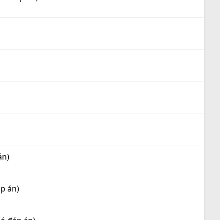
án)
áp án)