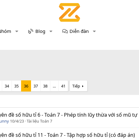
Nhóm
Blog
Diễn đàn
34
35
36
37
38
…
41
Tiếp
ên đề số hữu tỉ 6 - Toán 7 - Phép tính lũy thừa với số mũ tự
Funny
10/4/23
Tài liệu Toán 7
ên đề số hữu tỉ 11 - Toán 7 - Tập hợp số hữu tỉ (có đáp án)