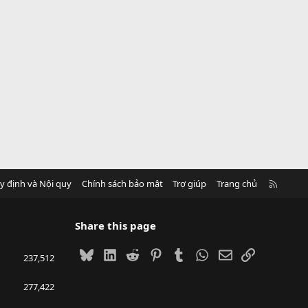
R
y định và Nội quy
Chính sách bảo mật
Trợ giúp
Trang chủ
S
S
Share this page
Bluesky
LinkedIn
Reddit
Pinterest
Tumblr
WhatsApp
Email
Link
237,512
277,422