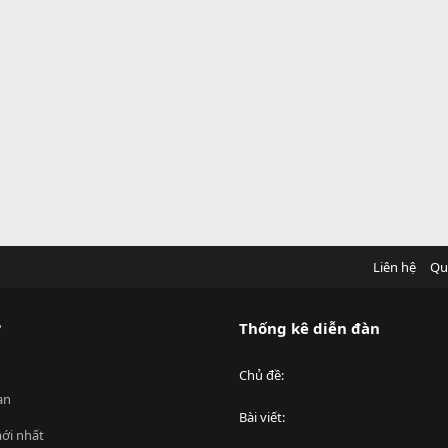
Liên hệ
Qu
?
Thống kê diễn đàn
Chủ đề
an
Bài viết
ới nhất