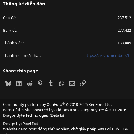
Thống kê diễn đàn
Chủ đề
237,512
Bài viết
277,422
Thành viên
139,445
Thành viên mới nhất
https://zix.vn/members/tr
Share this page
Bluesky
LinkedIn
Reddit
Pinterest
Tumblr
WhatsApp
Email
Link
®
Community platform by XenForo
© 2010-2026 XenForo Ltd.
Parts of this site powered by
add-ons from DragonByte™
©2011-2026
DragonByte Technologies
(
Details
)
Design by:
Pixel Exit
Website đang hoạt động thử nghiệm, chờ giấy phép MXH của Bộ TT &