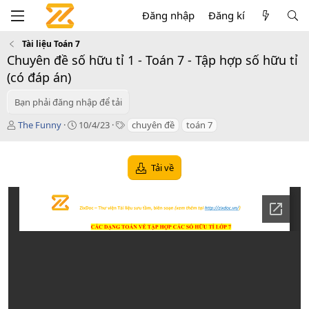
Đăng nhập
Đăng kí
Tài liệu Toán 7
Chuyên đề số hữu tỉ 1 - Toán 7 - Tập hợp số hữu tỉ
(có đáp án)
Bạn phải đăng nhập để tải
T
C
T
The Funny
10/4/23
chuyên đề
toán 7
á
r
a
c
e
g
g
a
s
Tải về
i
t
ả
i
o
n
d
a
t
e