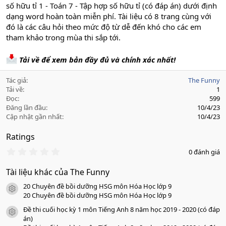
số hữu tỉ 1 - Toán 7 - Tập hợp số hữu tỉ (có đáp án) dưới định
dạng word hoàn toàn miễn phí. Tài liệu có 8 trang cùng với
đó là các câu hỏi theo mức độ từ dễ đến khó cho các em
tham khảo trong mùa thi sắp tới.
Tải về để xem bản đầy đủ và chính xác nhất!
Tác giả
The Funny
Tải về
1
Đọc
599
Đăng lần đầu
10/4/23
Cập nhật gần nhất
10/4/23
Ratings
0
0 đánh giá
.
0
Tài liệu khác của The Funny
0
s
20 Chuyên đề bồi dưỡng HSG môn Hóa Học lớp 9
a
icon tài liệu
o
20 Chuyên đề bồi dưỡng HSG môn Hóa Học lớp 9
Đề thi cuối học kỳ 1 môn Tiếng Anh 8 năm học 2019 - 2020 (có đáp
icon tài liệu
án)