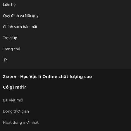
Liên hệ
Quy định và Nội quy
Chính sách bảo mật
Trợ giúp
Trang chủ
R
S
S
Zix.vn - Học Vật lí Online chất lượng cao
Có gì mới?
Bài viết mới
Dòng thời gian
Hoạt động mới nhất