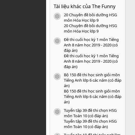
0
Tài liệu khác của The Funny
0
s
20 Chuyên đề bồi dưỡng HSG
a
icon tài liệu
o
môn Hóa Học lớp 9
20 Chuyên đề bồi dưỡng HSG
môn Hóa Học lớp 9
Đề thi cuối học kỳ 1 môn Tiếng
icon tài liệu
Anh 8 năm học 2019 - 2020 (có
đáp án)
Đề thi cuối học kỳ 1 môn Tiếng
Anh 8 năm học 2019 - 2020 (có
đáp án)
Bộ 150 đề thi học sinh giỏi môn
icon tài liệu
Tiếng Anh lớp 6 các năm (có đáp
án)
Bộ 150 đề thi học sinh giỏi môn
Tiếng Anh lớp 6 các năm (có đáp
án)
Tuyển tập 39 đề thi chọn HSG
icon tài liệu
môn Toán 10 (có đáp án)
Tuyển tập 39 đề thi chọn HSG
môn Toán 10 (có đáp án)
Tuyển tập 10 đề thi trắc nghiệm