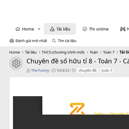
Home
Tài liệu
Thi online
Đánh giá mới nhất
Tìm tài liệu
Home
Tài liệu
THCS (chương trình mới)
Toán
Toán 7
Tài l
Chuyên đề số hữu tỉ 8 - Toán 7 - C
icon tài liệu
T
C
T
The Funny
10/4/23
chuyên đề
toán 7
á
r
a
c
e
g
g
a
s
i
t
ả
i
o
n
d
a
t
e