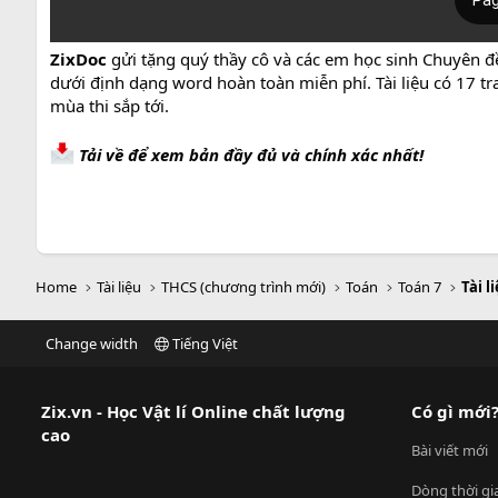
ZixDoc
gửi tặng quý thầy cô và các em học sinh Chuyên đề 
dưới định dạng word hoàn toàn miễn phí. Tài liệu có 17 t
mùa thi sắp tới.
Tải về để xem bản đầy đủ và chính xác nhất!
Home
Tài liệu
THCS (chương trình mới)
Toán
Toán 7
Tài l
Change width
Tiếng Việt
Zix.vn - Học Vật lí Online chất lượng
Có gì mới
cao
Bài viết mới
Dòng thời gi