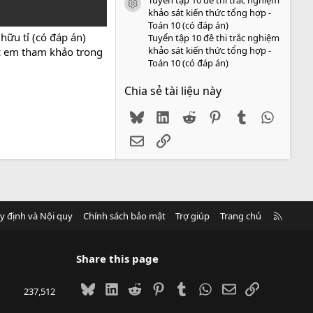
icon tài liệu
khảo sát kiến thức tổng hợp -
Toán 10 (có đáp án)
hữu tỉ (có đáp án)
Tuyển tập 10 đề thi trắc nghiệm
khảo sát kiến thức tổng hợp -
ác em tham khảo trong
Toán 10 (có đáp án)
Chia sẻ tài liệu này
Bluesky
LinkedIn
Reddit
Pinterest
Tumblr
WhatsA
Email
Link
R
y định và Nội quy
Chính sách bảo mật
Trợ giúp
Trang chủ
S
S
Share this page
Bluesky
LinkedIn
Reddit
Pinterest
Tumblr
WhatsApp
Email
Link
237,512