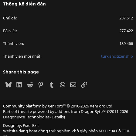
Thống kê diễn đàn
Chủ đề
237,512
Bài viết
277,422
Thành viên
139,466
Thành viên mới nhất
turkishcitizenship
Share this page
Bluesky
LinkedIn
Reddit
Pinterest
Tumblr
WhatsApp
Email
Link
®
Community platform by XenForo
© 2010-2026 XenForo Ltd.
Parts of this site powered by
add-ons from DragonByte™
©2011-2026
DragonByte Technologies
(
Details
)
Design by:
Pixel Exit
Website đang hoạt động thử nghiệm, chờ giấy phép MXH của Bộ TT &