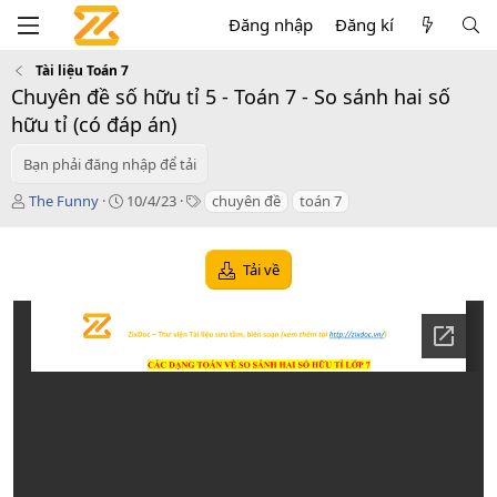
Đăng nhập
Đăng kí
Tài liệu Toán 7
Chuyên đề số hữu tỉ 5 - Toán 7 - So sánh hai số
hữu tỉ (có đáp án)
Bạn phải đăng nhập để tải
T
C
T
The Funny
10/4/23
chuyên đề
toán 7
á
r
a
c
e
g
g
a
s
Tải về
i
t
ả
i
o
n
d
a
t
e