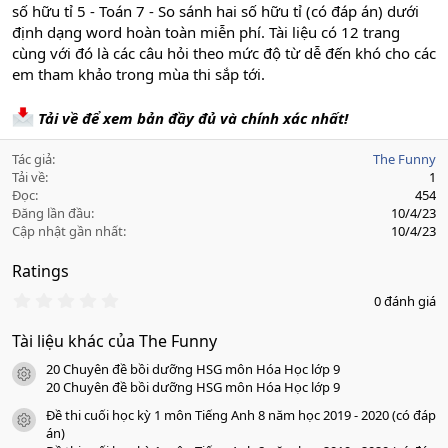
số hữu tỉ 5 - Toán 7 - So sánh hai số hữu tỉ (có đáp án) dưới
định dạng word hoàn toàn miễn phí. Tài liệu có 12 trang
cùng với đó là các câu hỏi theo mức độ từ dễ đến khó cho các
em tham khảo trong mùa thi sắp tới.
Tải về để xem bản đầy đủ và chính xác nhất!
Tác giả
The Funny
Tải về
1
Đọc
454
Đăng lần đầu
10/4/23
Cập nhật gần nhất
10/4/23
Ratings
0
0 đánh giá
.
0
Tài liệu khác của The Funny
0
s
20 Chuyên đề bồi dưỡng HSG môn Hóa Học lớp 9
a
icon tài liệu
o
20 Chuyên đề bồi dưỡng HSG môn Hóa Học lớp 9
Đề thi cuối học kỳ 1 môn Tiếng Anh 8 năm học 2019 - 2020 (có đáp
icon tài liệu
án)