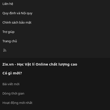
Liên hệ
Quy định và Nội quy
Chính sách bảo mật
Trợ giúp
Trang chủ
R
S
S
Zix.vn - Học Vật lí Online chất lượng cao
Có gì mới?
Bài viết mới
Dòng thời gian
Hoạt động mới nhất