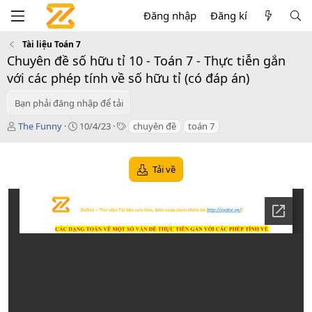
Đăng nhập
Đăng kí
Tài liệu Toán 7
Chuyên đề số hữu tỉ 10 - Toán 7 - Thực tiễn gắn
với các phép tính về số hữu tỉ (có đáp án)
Bạn phải đăng nhập để tải
T
C
T
The Funny
10/4/23
chuyên đề
toán 7
á
r
a
c
e
g
g
a
s
Tải về
i
t
ả
i
o
n
d
a
t
e