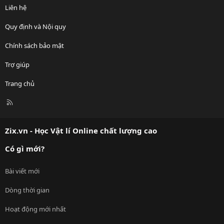
Liên hệ
Quy định và Nội quy
Chính sách bảo mật
Trợ giúp
Trang chủ
R
S
S
Zix.vn - Học Vật lí Online chất lượng cao
Có gì mới?
Bài viết mới
Dòng thời gian
Hoạt động mới nhất