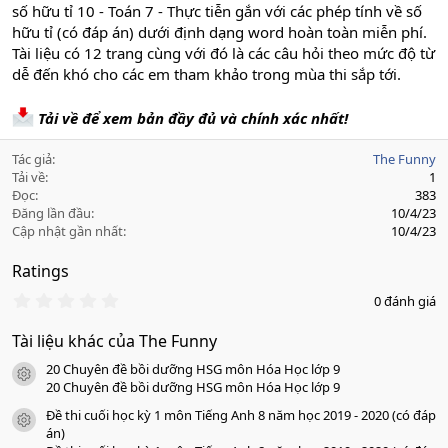
số hữu tỉ 10 - Toán 7 - Thực tiễn gắn với các phép tính về số
hữu tỉ (có đáp án) dưới định dạng word hoàn toàn miễn phí.
Tài liệu có 12 trang cùng với đó là các câu hỏi theo mức độ từ
dễ đến khó cho các em tham khảo trong mùa thi sắp tới.
Tải về để xem bản đầy đủ và chính xác nhất!
Tác giả
The Funny
Tải về
1
Đọc
383
Đăng lần đầu
10/4/23
Cập nhật gần nhất
10/4/23
Ratings
0
0 đánh giá
.
0
Tài liệu khác của The Funny
0
s
20 Chuyên đề bồi dưỡng HSG môn Hóa Học lớp 9
a
icon tài liệu
o
20 Chuyên đề bồi dưỡng HSG môn Hóa Học lớp 9
Đề thi cuối học kỳ 1 môn Tiếng Anh 8 năm học 2019 - 2020 (có đáp
icon tài liệu
án)