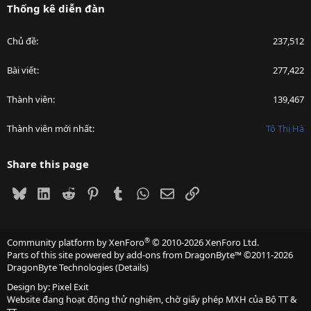
Thống kê diễn đàn
Chủ đề
237,512
Bài viết
277,422
Thành viên
139,467
Thành viên mới nhất
Tô Thị Hà
Share this page
Bluesky
LinkedIn
Reddit
Pinterest
Tumblr
WhatsApp
Email
Link
®
Community platform by XenForo
© 2010-2026 XenForo Ltd.
Parts of this site powered by
add-ons from DragonByte™
©2011-2026
DragonByte Technologies
(
Details
)
Design by:
Pixel Exit
Website đang hoạt động thử nghiệm, chờ giấy phép MXH của Bộ TT &