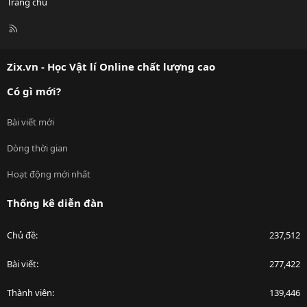
Trang chủ
R
S
S
Zix.vn - Học Vật lí Online chất lượng cao
Có gì mới?
Bài viết mới
Dòng thời gian
Hoạt động mới nhất
Thống kê diễn đàn
Chủ đề
237,512
Bài viết
277,422
Thành viên
139,446