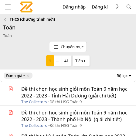
Đăng nhập
Đăng kí
THCS (chương trình mới)
Toán
Toán
Chuyên mục
1
…
41
Tiếp
D
Đánh giá
Bộ lọc
e
s
Đề thi chọn học sinh giỏi môn Toán 9 năm học
c
2022 - 2023 - Tỉnh Hải Dương (giải chi tiết)
e
The Collectors
Đề thi HSG Toán 9
n
d
Đề thi chọn học sinh giỏi môn Toán 9 năm học
i
2022 - 2023 - Thành phố Hà Nội (giải chi tiết)
n
g
The Collectors
Đề thi HSG Toán 9