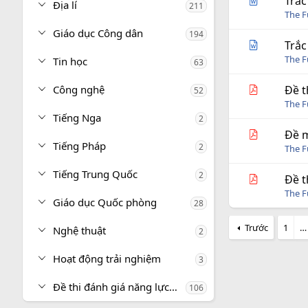
Trắc
Địa lí
211
The 
Giáo dục Công dân
194
Trắc
The 
Tin học
63
Công nghệ
Đề t
52
The 
Tiếng Nga
2
Đề m
Tiếng Pháp
2
The 
Tiếng Trung Quốc
2
Đề t
The 
Giáo dục Quốc phòng
28
Trước
1
…
Nghệ thuật
2
Hoạt động trải nghiệm
3
Đề thi đánh giá năng lực, tư duy
106