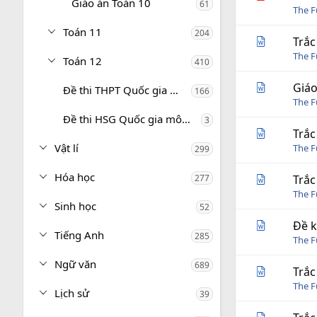
Giáo án Toán 10
61
The 
Toán 11
204
Trắc
The 
Toán 12
410
Giáo
Đề thi THPT Quốc gia môn Toán
166
The 
Đề thi HSG Quốc gia môn Toán
3
Trắc
Vật lí
The 
299
Hóa học
277
Trắc
The 
Sinh học
52
Đề k
Tiếng Anh
285
The 
Ngữ văn
689
Trắc
The 
Lịch sử
39