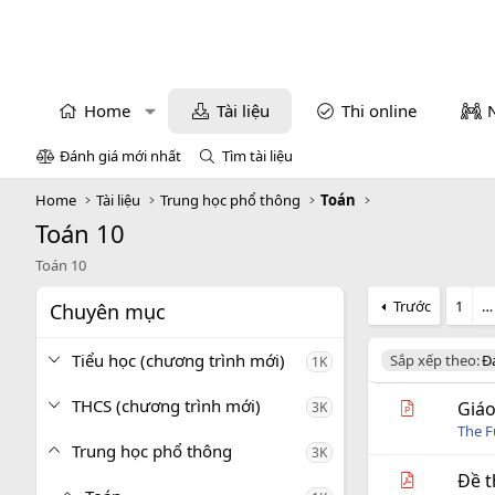
Home
Tài liệu
Thi online
Đánh giá mới nhất
Tìm tài liệu
Home
Tài liệu
Trung học phổ thông
Toán
Toán 10
Toán 10
Trước
1
…
Chuyên mục
Tiểu học (chương trình mới)
D
Sắp xếp theo:
Đ
1K
e
s
THCS (chương trình mới)
Giáo
3K
c
The 
e
Trung học phổ thông
3K
n
d
Đề t