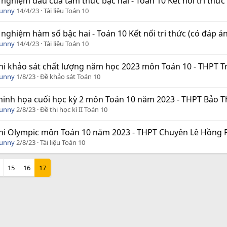
 nghiệm dấu của tam thức bậc hai - Toán 10 Kết nối tri thức
Funny
14/4/23
Tài liệu Toán 10
 nghiệm hàm số bậc hai - Toán 10 Kết nối tri thức (có đáp án
Funny
14/4/23
Tài liệu Toán 10
hi khảo sát chất lượng năm học 2023 môn Toán 10 - THPT T
Funny
1/8/23
Đề khảo sát Toán 10
inh họa cuối học kỳ 2 môn Toán 10 năm 2023 - THPT Bảo Th
Funny
2/8/23
Đề thi học kì II Toán 10
hi Olympic môn Toán 10 năm 2023 - THPT Chuyên Lê Hồng 
Funny
2/8/23
Tài liệu Toán 10
15
16
17