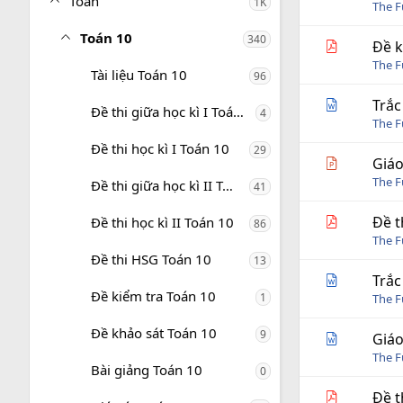
Toán
1K
i
The 
n
g
Toán 10
340
Đề k
The 
Tài liệu Toán 10
96
Trắc
Đề thi giữa học kì I Toán 10
4
The 
Đề thi học kì I Toán 10
29
Giáo
The 
Đề thi giữa học kì II Toán 10
41
Đề t
Đề thi học kì II Toán 10
86
The 
Đề thi HSG Toán 10
13
Trắc
Đề kiểm tra Toán 10
1
The 
Đề khảo sát Toán 10
9
Giáo
The 
Bài giảng Toán 10
0
Đề t