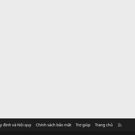
R
y định và Nội quy
Chính sách bảo mật
Trợ giúp
Trang chủ
S