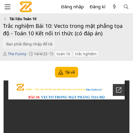
Đăng nhập
Đăng kí
Tài liệu Toán 10
Trắc nghiệm Bài 10: Vecto trong mặt phẳng tọa
độ - Toán 10 Kết nối tri thức (có đáp án)
Bạn phải đăng nhập để tải
T
C
T
The Funny
14/4/23
toán 10
trắc nghiệm
á
r
a
c
e
g
g
a
s
Tải về
i
t
ả
i
o
n
d
a
t
e