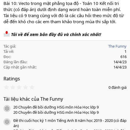
Bài 10: Vecto trong mặt phẳng tọa độ - Toán 10 Kết nối tri
thức (có đáp án) dưới định dạng word hoàn toàn miễn phí.
Tài liệu có 9 trang cùng với đó là các câu hỏi theo mức độ từ
dễ đến khó cho các em tham khảo trong mùa thi sắp tới.
Tải về để xem bản đầy đủ và chính xác nhất!
Tác giả
The Funny
Tải về
1
Đọc
616
Đăng lần đầu
14/4/23
Cập nhật gần nhất
14/4/23
Ratings
0
0 đánh giá
.
0
Tài liệu khác của The Funny
0
s
20 Chuyên đề bồi dưỡng HSG môn Hóa Học lớp 9
a
icon tài liệu
o
20 Chuyên đề bồi dưỡng HSG môn Hóa Học lớp 9
Đề thi cuối học kỳ 1 môn Tiếng Anh 8 năm học 2019 - 2020 (có đáp
icon tài liệu
án)