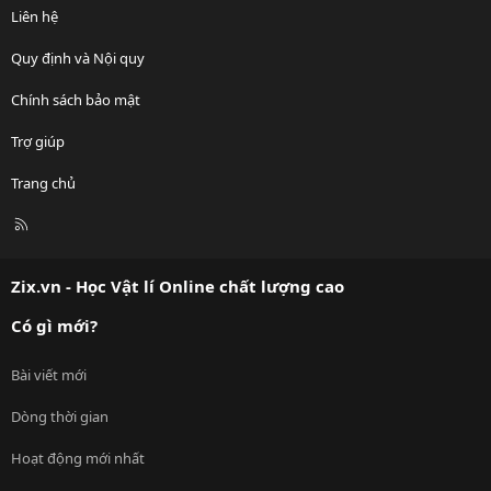
Liên hệ
Quy định và Nội quy
Chính sách bảo mật
Trợ giúp
Trang chủ
R
S
S
Zix.vn - Học Vật lí Online chất lượng cao
Có gì mới?
Bài viết mới
Dòng thời gian
Hoạt động mới nhất