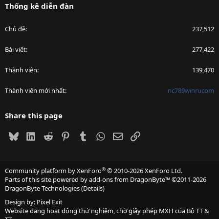
Thống kê diễn đàn
Chủ đề
237,512
Bài viết
277,422
Thành viên
139,470
Thành viên mới nhất
nc789winrucom
Share this page
Bluesky
LinkedIn
Reddit
Pinterest
Tumblr
WhatsApp
Email
Link
®
Community platform by XenForo
© 2010-2026 XenForo Ltd.
Parts of this site powered by
add-ons from DragonByte™
©2011-2026
DragonByte Technologies
(
Details
)
Design by:
Pixel Exit
Website đang hoạt động thử nghiệm, chờ giấy phép MXH của Bộ TT &