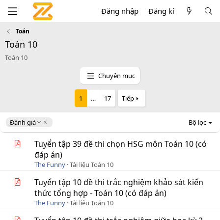
Đăng nhập
Đăng kí
Toán
Toán 10
Toán 10
Chuyên mục
1
…
17
Tiếp
D
Đánh giá
Bộ lọc
e
s
Tuyển tập 39 đề thi chọn HSG môn Toán 10 (có
c
đáp án)
e
The Funny
Tài liệu Toán 10
n
d
Tuyển tập 10 đề thi trắc nghiệm khảo sát kiến
i
thức tổng hợp - Toán 10 (có đáp án)
n
g
The Funny
Tài liệu Toán 10