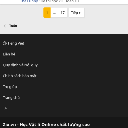
The Funny
Đề thi học kì II Toán 10
1
…
17
Tiếp
Toán
Tiếng Việt
Liên hệ
Quy định và Nội quy
Chính sách bảo mật
Trợ giúp
Trang chủ
R
S
S
Zix.vn - Học Vật lí Online chất lượng cao