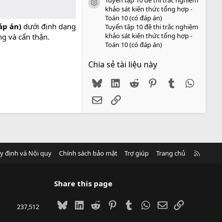
icon tài liệu
khảo sát kiến thức tổng hợp -
Toán 10 (có đáp án)
áp án)
dưới định dạng
Tuyển tập 10 đề thi trắc nghiệm
khảo sát kiến thức tổng hợp -
ng và cẩn thận.
Toán 10 (có đáp án)
Chia sẻ tài liệu này
Bluesky
LinkedIn
Reddit
Pinterest
Tumblr
WhatsA
Email
Link
R
y định và Nội quy
Chính sách bảo mật
Trợ giúp
Trang chủ
S
S
Share this page
Bluesky
LinkedIn
Reddit
Pinterest
Tumblr
WhatsApp
Email
Link
237,512