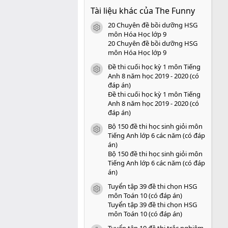
0
Tài liệu khác của The Funny
0
s
20 Chuyên đề bồi dưỡng HSG
a
icon tài liệu
o
môn Hóa Học lớp 9
20 Chuyên đề bồi dưỡng HSG
môn Hóa Học lớp 9
Đề thi cuối học kỳ 1 môn Tiếng
icon tài liệu
Anh 8 năm học 2019 - 2020 (có
đáp án)
Đề thi cuối học kỳ 1 môn Tiếng
Anh 8 năm học 2019 - 2020 (có
đáp án)
Bộ 150 đề thi học sinh giỏi môn
icon tài liệu
Tiếng Anh lớp 6 các năm (có đáp
án)
Bộ 150 đề thi học sinh giỏi môn
Tiếng Anh lớp 6 các năm (có đáp
án)
Tuyển tập 39 đề thi chọn HSG
icon tài liệu
môn Toán 10 (có đáp án)
Tuyển tập 39 đề thi chọn HSG
môn Toán 10 (có đáp án)
Tuyển tập 10 đề thi trắc nghiệm