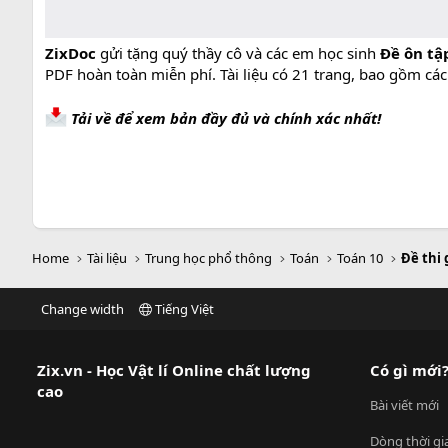
ZixDoc
gửi tặng quý thầy cô và các em học sinh
Đề ôn tập
PDF hoàn toàn miễn phí. Tài liệu có 21 trang, bao gồm các
Tải về để xem bản đầy đủ và chính xác nhất!
Home
Tài liệu
Trung học phổ thông
Toán
Toán 10
Đề thi 
Change width
Tiếng Việt
Zix.vn - Học Vật lí Online chất lượng
Có gì mới
cao
Bài viết mới
Dòng thời gi