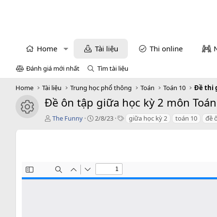
Home
Tài liệu
Thi online
Đánh giá mới nhất
Tìm tài liệu
Home
Tài liệu
Trung học phổ thông
Toán
Toán 10
Đề thi 
Đề ôn tập giữa học kỳ 2 môn Toán
icon tài liệu
T
C
T
The Funny
2/8/23
giữa học kỳ 2
toán 10
đề 
á
r
a
c
e
g
g
a
s
i
t
ả
i
o
n
d
a
t
e