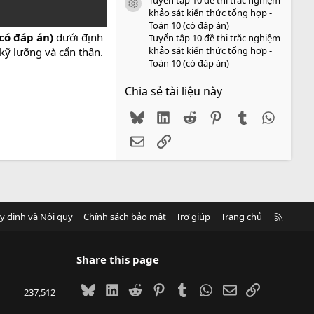
icon tài liệu
khảo sát kiến thức tổng hợp -
Toán 10 (có đáp án)
(có đáp án)
dưới định
Tuyển tập 10 đề thi trắc nghiệm
khảo sát kiến thức tổng hợp -
kỹ lưỡng và cẩn thận.
Toán 10 (có đáp án)
Chia sẻ tài liệu này
Bluesky
LinkedIn
Reddit
Pinterest
Tumblr
WhatsA
Email
Link
R
y định và Nội quy
Chính sách bảo mật
Trợ giúp
Trang chủ
S
S
Share this page
Bluesky
LinkedIn
Reddit
Pinterest
Tumblr
WhatsApp
Email
Link
237,512