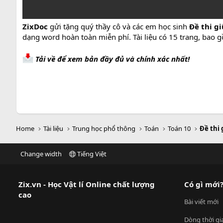
ZixDoc
gửi tặng quý thầy cô và các em học sinh
Đề thi g
dạng word hoàn toàn miễn phí. Tài liệu có 15 trang, bao 
Tải về để xem bản đầy đủ và chính xác nhất!
Home
Tài liệu
Trung học phổ thông
Toán
Toán 10
Đề thi 
Change width
Tiếng Việt
Zix.vn - Học Vật lí Online chất lượng
Có gì mới
cao
Bài viết mới
Dòng thời gi