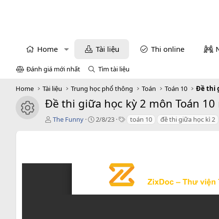
Home
Tài liệu
Thi online
Đánh giá mới nhất
Tìm tài liệu
Home
Tài liệu
Trung học phổ thông
Toán
Toán 10
Đề thi 
Đề thi giữa học kỳ 2 môn Toán 10
icon tài liệu
T
C
T
The Funny
2/8/23
toán 10
đề thi giữa học kì 2
á
r
a
c
e
g
g
a
s
i
t
ả
i
o
n
d
a
t
e