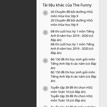
0
Tài liệu khác của The Funny
0
s
20 Chuyên đề bồi dưỡng HSG
a
icon tài liệu
o
môn Hóa Học lớp 9
20 Chuyên đề bồi dưỡng HSG
môn Hóa Học lớp 9
Đề thi cuối học kỳ 1 môn Tiếng
icon tài liệu
Anh 8 năm học 2019 - 2020 (có
đáp án)
Đề thi cuối học kỳ 1 môn Tiếng
Anh 8 năm học 2019 - 2020 (có
đáp án)
Bộ 150 đề thi học sinh giỏi môn
icon tài liệu
Tiếng Anh lớp 6 các năm (có đáp
án)
Bộ 150 đề thi học sinh giỏi môn
Tiếng Anh lớp 6 các năm (có đáp
án)
Tuyển tập 39 đề thi chọn HSG
icon tài liệu
môn Toán 10 (có đáp án)
Tuyển tập 39 đề thi chọn HSG
môn Toán 10 (có đáp án)
Tuyển tập 10 đề thi trắc nghiệm