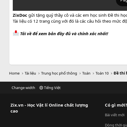
ZixDoc
gửi tặng quý thầy cô và các em học sinh Đề thi học
Tài liệu có 12 trang cùng với đó là các câu hỏi theo mức 
Tải về để xem bản đầy đủ và chính xác nhất!
Home
Tài liệu
Trung học phổ thông
Toán
Toán 10
Đề thi 
Change width
Tiếng Việt
Zix.vn - Học Vật lí Online chất lượng
Có gì mới
cao
Bài viết mới
Dòng thời gi