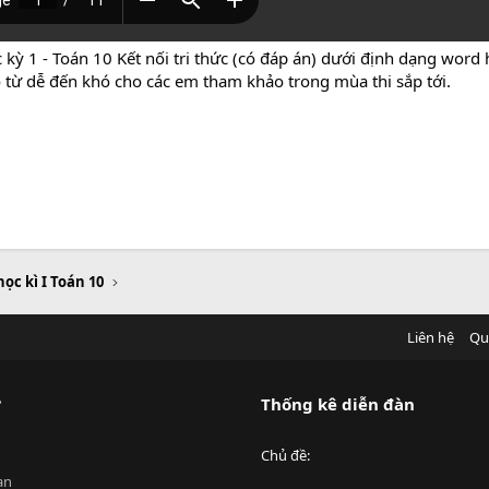
 kỳ 1 - Toán 10 Kết nối tri thức (có đáp án) dưới định dạng word
độ từ dễ đến khó cho các em tham khảo trong mùa thi sắp tới.
học kì I Toán 10
Liên hệ
Qu
?
Thống kê diễn đàn
Chủ đề
an