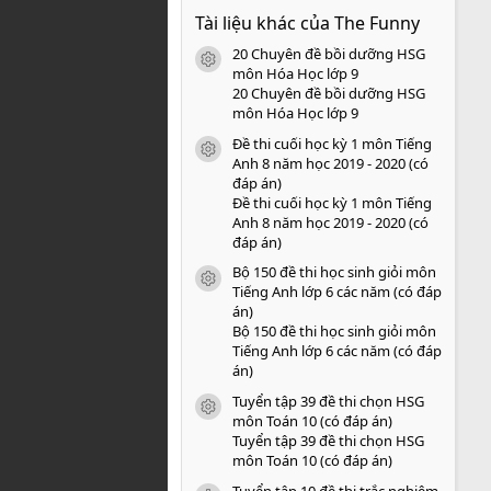
0
Tài liệu khác của The Funny
0
s
20 Chuyên đề bồi dưỡng HSG
a
icon tài liệu
o
môn Hóa Học lớp 9
20 Chuyên đề bồi dưỡng HSG
môn Hóa Học lớp 9
Đề thi cuối học kỳ 1 môn Tiếng
icon tài liệu
Anh 8 năm học 2019 - 2020 (có
đáp án)
Đề thi cuối học kỳ 1 môn Tiếng
Anh 8 năm học 2019 - 2020 (có
đáp án)
Bộ 150 đề thi học sinh giỏi môn
icon tài liệu
Tiếng Anh lớp 6 các năm (có đáp
án)
Bộ 150 đề thi học sinh giỏi môn
Tiếng Anh lớp 6 các năm (có đáp
án)
Tuyển tập 39 đề thi chọn HSG
icon tài liệu
môn Toán 10 (có đáp án)
Tuyển tập 39 đề thi chọn HSG
môn Toán 10 (có đáp án)
Tuyển tập 10 đề thi trắc nghiệm