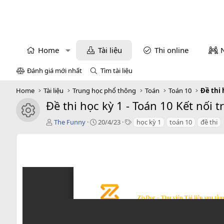
Home
Tài liệu
Thi online
Đánh giá mới nhất
Tìm tài liệu
Home
Tài liệu
Trung học phổ thông
Toán
Toán 10
Đề thi 
Đề thi học kỳ 1 - Toán 10 Kết nối t
icon tài liệu
T
C
T
The Funny
20/4/23
học kỳ 1
toán 10
đề thi
á
r
a
c
e
g
g
a
s
i
t
ả
i
o
n
d
a
t
e