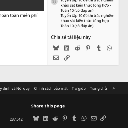
icon tài liệu
khảo sát kiến thức tổng hợp -
Toán 10 (có đáp án)
 hoàn toàn miễn phí.
Tuyển tập 10 đề thi trắc nghiệm
khảo sát kiến thức tổng hợp -
Toán 10 (có đáp án)
Chia sẻ tài liệu này
Bluesky
LinkedIn
Reddit
Pinterest
Tumblr
WhatsA
Email
Link
R
y định và Nội quy
Chính sách bảo mật
Trợ giúp
Trang chủ
S
S
Share this page
Bluesky
LinkedIn
Reddit
Pinterest
Tumblr
WhatsApp
Email
Link
237,512