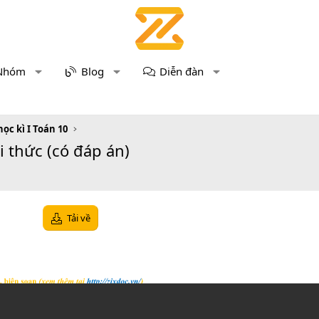
Nhóm
Blog
Diễn đàn
học kì I Toán 10
ri thức (có đáp án)
Tải về