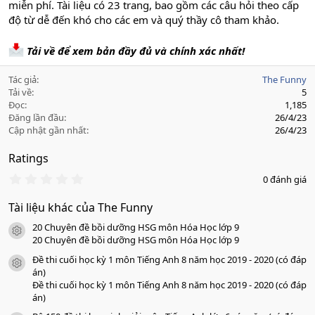
miễn phí. Tài liệu có 23 trang, bao gồm các câu hỏi theo cấp
độ từ dễ đến khó cho các em và quý thầy cô tham khảo.
Tải về để xem bản đầy đủ và chính xác nhất!
Tác giả
The Funny
Tải về
5
Đọc
1,185
Đăng lần đầu
26/4/23
Cập nhật gần nhất
26/4/23
Ratings
0
0 đánh giá
.
0
Tài liệu khác của The Funny
0
s
20 Chuyên đề bồi dưỡng HSG môn Hóa Học lớp 9
a
icon tài liệu
o
20 Chuyên đề bồi dưỡng HSG môn Hóa Học lớp 9
Đề thi cuối học kỳ 1 môn Tiếng Anh 8 năm học 2019 - 2020 (có đáp
icon tài liệu
án)
Đề thi cuối học kỳ 1 môn Tiếng Anh 8 năm học 2019 - 2020 (có đáp
án)