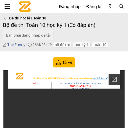
Đăng nhập
Đăng kí
Đề thi học kì I Toán 10
Bộ đề thi Toán 10 học kỳ 1 (Có đáp án)
Bạn phải đăng nhập để tải
T
C
T
The Funny
26/4/23
bộ đề thi
học kỳ 1
toán 10
á
r
a
c
e
g
g
a
s
Tải về
i
t
ả
i
o
n
d
a
t
e