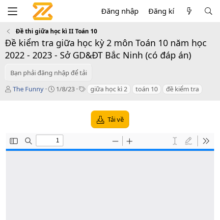
Đăng nhập
Đăng kí
Đề thi giữa học kì II Toán 10
Đề kiểm tra giữa học kỳ 2 môn Toán 10 năm học
2022 - 2023 - Sở GD&ĐT Bắc Ninh (có đáp án)
Bạn phải đăng nhập để tải
T
C
T
The Funny
1/8/23
giữa học kì 2
toán 10
đề kiểm tra
á
r
a
c
e
g
g
a
s
Tải về
i
t
ả
i
o
n
d
a
t
e