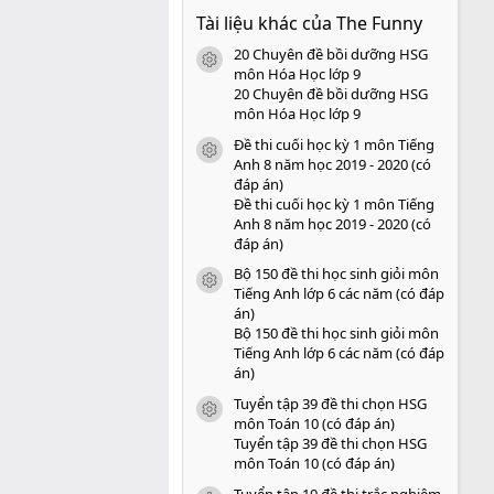
0
Tài liệu khác của The Funny
0
s
20 Chuyên đề bồi dưỡng HSG
a
icon tài liệu
o
môn Hóa Học lớp 9
20 Chuyên đề bồi dưỡng HSG
môn Hóa Học lớp 9
Đề thi cuối học kỳ 1 môn Tiếng
icon tài liệu
Anh 8 năm học 2019 - 2020 (có
đáp án)
Đề thi cuối học kỳ 1 môn Tiếng
Anh 8 năm học 2019 - 2020 (có
đáp án)
Bộ 150 đề thi học sinh giỏi môn
icon tài liệu
Tiếng Anh lớp 6 các năm (có đáp
án)
Bộ 150 đề thi học sinh giỏi môn
Tiếng Anh lớp 6 các năm (có đáp
án)
Tuyển tập 39 đề thi chọn HSG
icon tài liệu
môn Toán 10 (có đáp án)
Tuyển tập 39 đề thi chọn HSG
môn Toán 10 (có đáp án)
Tuyển tập 10 đề thi trắc nghiệm