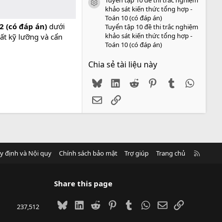
icon tài liệu
khảo sát kiến thức tổng hợp -
Toán 10 (có đáp án)
2 (có đáp án)
dưới
Tuyển tập 10 đề thi trắc nghiệm
khảo sát kiến thức tổng hợp -
ất kỹ lưỡng và cẩn
Toán 10 (có đáp án)
Chia sẻ tài liệu này
Bluesky
LinkedIn
Reddit
Pinterest
Tumblr
WhatsA
Email
Link
R
y định và Nội quy
Chính sách bảo mật
Trợ giúp
Trang chủ
S
S
Share this page
Bluesky
LinkedIn
Reddit
Pinterest
Tumblr
WhatsApp
Email
Link
237,512