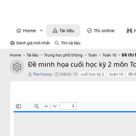
Home
Tài liệu
Thi online
Đánh giá mới nhất
Tìm tài liệu
Home
Tài liệu
Trung học phổ thông
Toán
Toán 10
Đề thi 
Đề minh họa cuối học kỳ 2 môn T
icon tài liệu
T
C
T
The Funny
2/8/23
cuối học kỳ 2
toán 10
đề t
á
r
a
c
e
g
g
a
s
i
t
ả
i
o
n
d
a
t
e