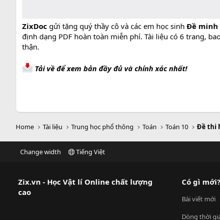
ZixDoc
gửi tặng quý thầy cô và các em học sinh
Đề minh 
định dạng PDF hoàn toàn miễn phí. Tài liệu có 6 trang, b
thận.
Tải về để xem bản đầy đủ và chính xác nhất!
Home
Tài liệu
Trung học phổ thông
Toán
Toán 10
Đề thi 
Change width
Tiếng Việt
Zix.vn - Học Vật lí Online chất lượng
Có gì mới
cao
Bài viết mới
Dòng thời gi