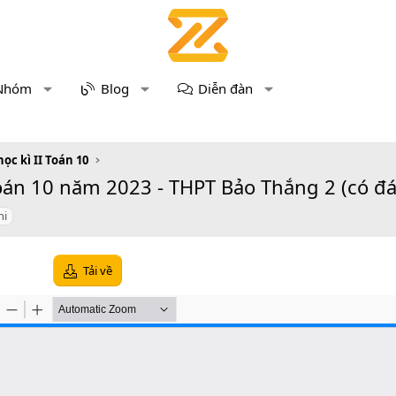
Nhóm
Blog
Diễn đàn
học kì II Toán 10
oán 10 năm 2023 - THPT Bảo Thắng 2 (có đá
hi
Tải về