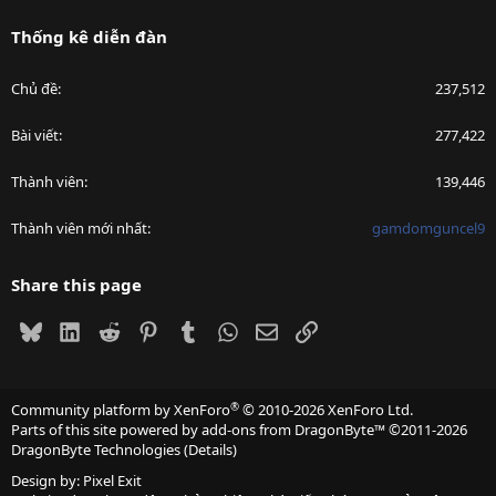
Thống kê diễn đàn
Chủ đề
237,512
Bài viết
277,422
Thành viên
139,446
Thành viên mới nhất
gamdomguncel9
Share this page
Bluesky
LinkedIn
Reddit
Pinterest
Tumblr
WhatsApp
Email
Link
®
Community platform by XenForo
© 2010-2026 XenForo Ltd.
Parts of this site powered by
add-ons from DragonByte™
©2011-2026
DragonByte Technologies
(
Details
)
Design by:
Pixel Exit