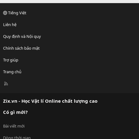
Tiếng Việt
Liên hệ
Quy định và Nội quy
Chính sách bảo mật
Trợ giúp
Trang chủ
R
S
S
Zix.vn - Học Vật lí Online chất lượng cao
Có gì mới?
Bài viết mới
Dòng thời gian