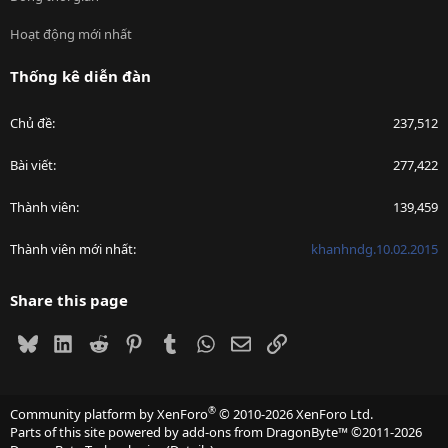
Hoạt động mới nhất
Thống kê diễn đàn
Chủ đề
237,512
Bài viết
277,422
Thành viên
139,459
Thành viên mới nhất
khanhndg.10.02.2015
Share this page
Bluesky
LinkedIn
Reddit
Pinterest
Tumblr
WhatsApp
Email
Link
®
Community platform by XenForo
© 2010-2026 XenForo Ltd.
Parts of this site powered by
add-ons from DragonByte™
©2011-2026