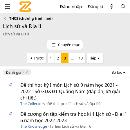
Đăng nhập
Đăng kí
THCS (chương trình mới)
Lịch sử và Địa lí
Lịch sử và Địa lí
Chuyên mục
Trước
1
2
3
…
13
Tiếp
D
Đánh giá
Bộ lọc
e
s
Đề thi học kỳ I môn Lịch sử 9 năm học 2021 -
c
2022 - Sở GD&ĐT Quảng Nam (đáp án, lời giải
e
chi tiết)
n
d
The Collectors
Đề thi học kì I Lịch sử và Địa lí 9
i
Đề cương ôn tập kiểm tra học kì 1 Lịch sử - Địa lí
n
g
6 năm học 2022-2023
The Knowledge
Tài liệu Lịch sử và Địa lí 6