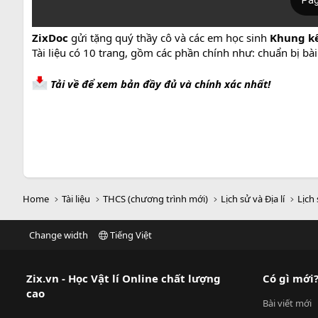
ZixDoc
gửi tặng quý thầy cô và các em học sinh
Khung kế 
Tài liệu có 10 trang, gồm các phần chính như: chuẩn bị bài
Tải về để xem bản đầy đủ và chính xác nhất!
Home
Tài liệu
THCS (chương trình mới)
Lịch sử và Địa lí
Lịch 
Change width
Tiếng Việt
Zix.vn - Học Vật lí Online chất lượng
Có gì mới
cao
Bài viết mới