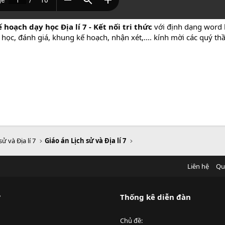
hoạch dạy học Địa lí 7 - Kết nối tri thức
với định dạng word 
 học, đánh giá, khung kế hoạch, nhận xét,.... kính mời các quý t
sử và Địa lí 7
Giáo án Lịch sử và Địa lí 7
Liên hệ
Qu
?
Thống kê diễn đàn
Chủ đề