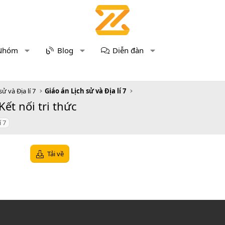
Nhóm
Blog
Diễn đàn
sử và Địa lí 7
Giáo án Lịch sử và Địa lí 7
Kết nối tri thức
í 7
Tải về