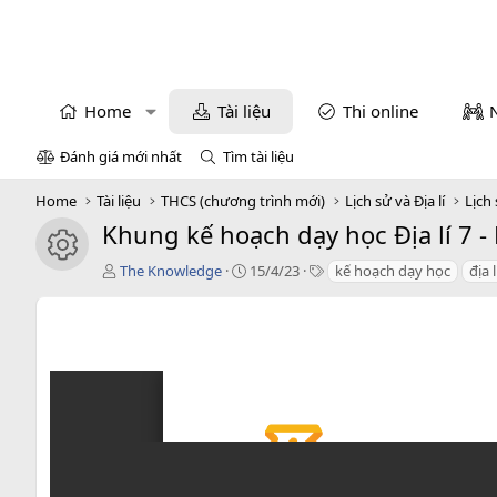
Home
Tài liệu
Thi online
Đánh giá mới nhất
Tìm tài liệu
Home
Tài liệu
THCS (chương trình mới)
Lịch sử và Địa lí
Lịch 
Khung kế hoạch dạy học Địa lí 7 - 
icon tài liệu
T
C
T
The Knowledge
15/4/23
kế hoạch dạy học
địa l
á
r
a
c
e
g
g
a
s
i
t
ả
i
o
n
d
a
t
e