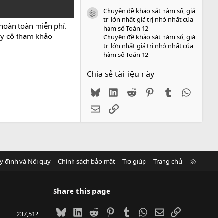
Chuyên đề khảo sát hàm số, giá
icon tài liệu
trị lớn nhất giá trị nhỏ nhất của
hoàn toàn miễn phí.
hàm số Toán 12
hầy cô tham khảo
Chuyên đề khảo sát hàm số, giá
trị lớn nhất giá trị nhỏ nhất của
hàm số Toán 12
Chia sẻ tài liệu này
Bluesky
LinkedIn
Reddit
Pinterest
Tumblr
WhatsA
Email
Link
R
y định và Nội quy
Chính sách bảo mật
Trợ giúp
Trang chủ
S
S
Share this page
Bluesky
LinkedIn
Reddit
Pinterest
Tumblr
WhatsApp
Email
Link
237,512