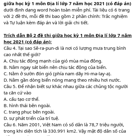
giữa học kỳ 1 môn Địa lí lớp 7 năm học 2021 (có đáp án)
dưới định dạng word hoàn toàn miễn phí. Tài liệu có 6 trang
với 2 đề thi, mỗi đề thi bao gồm 2 phần chính: Trắc nghiệm
và Tự luận kèm đáp án và lời giải chi tiết.
Trích dẫn Bộ 2 đề thi giữa học kỳ 1 môn Địa lí lớp 7 năm
học 2021 (có đáp án):
Câu 4. Tại sao Sê-ra-pun-di là nơi có lượng mưa trung bình
cao nhất thế giới?
A. Chịu tác động mạnh của gió mùa mùa đông.
B. Nằm ngay sát biển nên chịu tác động của biển.
C. Nằm ở sườn đón gió (phía nam dãy Hi-ma-lay-a).
D. Nằm gần dòng biển nóng mang theo nhiều hơi nước.
Câu 5. Để nhận biết sự khác nhau giữa các chủng tộc người
ta căn cứ vào
A. cấu tạo cơ thể.
B. hình thái bên ngoài.
C. trang phục bên ngoài.
D. sự phát triển của trí tuệ.
Câu 6. Năm 2001, Việt Nam có số dân là 78,7 triệu người,
trong khi diện tích là 330.991 km2. Vậy mật độ dân số của