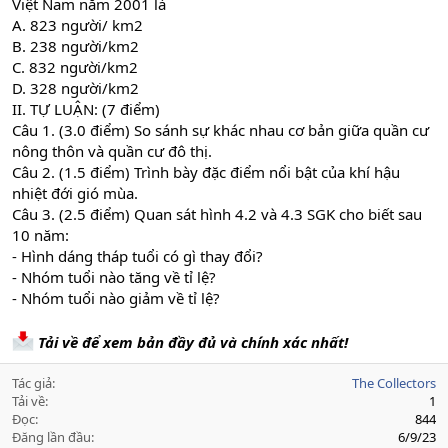
Việt Nam năm 2001 là
A. 823 người/ km2
B. 238 người/km2
C. 832 người/km2
D. 328 người/km2
II. TỰ LUẬN: (7 điểm)
Câu 1. (3.0 điểm) So sánh sự khác nhau cơ bản giữa quần cư
nông thôn và quần cư đô thị.
Câu 2. (1.5 điểm) Trình bày đặc điểm nổi bật của khí hậu
nhiệt đới gió mùa.
Câu 3. (2.5 điểm) Quan sát hình 4.2 và 4.3 SGK cho biết sau
10 năm:
- Hình dáng tháp tuổi có gì thay đổi?
- Nhóm tuổi nào tăng về tỉ lệ?
- Nhóm tuổi nào giảm về tỉ lệ?
Tải về để xem bản đầy đủ và chính xác nhất!
Tác giả
The Collectors
Tải về
1
Đọc
844
Đăng lần đầu
6/9/23