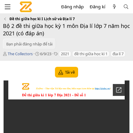
Đăng nhập
Đăng kí
Đề thi giữa học kì I Lịch sử và Địa lí 7
Bộ 2 đề thi giữa học kỳ 1 môn Địa lí lớp 7 năm học
2021 (có đáp án)
Bạn phải đăng nhập để tải
T
C
T
The Collectors
6/9/23
2021
đề thi giữa học kì 1
địa lí 7
á
r
a
c
e
g
g
a
s
Tải về
i
t
ả
i
o
n
d
a
t
e