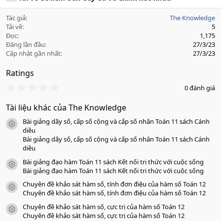
Tác giả
The Knowledge
Tải về
5
Đọc
1,175
Đăng lần đầu
27/3/23
Cập nhật gần nhất
27/3/23
Ratings
0
0 đánh giá
.
0
Tài liệu khác của The Knowledge
0
s
Bài giảng dãy số, cấp số cộng và cấp số nhân Toán 11 sách Cánh
a
icon tài liệu
o
diều
Bài giảng dãy số, cấp số cộng và cấp số nhân Toán 11 sách Cánh
diều
Bài giảng đạo hàm Toán 11 sách Kết nối tri thức với cuộc sống
icon tài liệu
Bài giảng đạo hàm Toán 11 sách Kết nối tri thức với cuộc sống
Chuyên đề khảo sát hàm số, tính đơn điệu của hàm số Toán 12
icon tài liệu
Chuyên đề khảo sát hàm số, tính đơn điệu của hàm số Toán 12
Chuyên đề khảo sát hàm số, cực trị của hàm số Toán 12
icon tài liệu
Chuyên đề khảo sát hàm số, cực trị của hàm số Toán 12