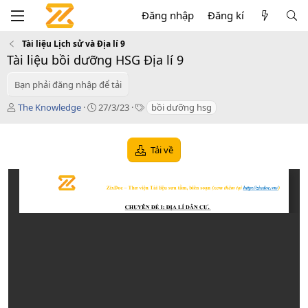
Đăng nhập
Đăng kí
Tài liệu Lịch sử và Địa lí 9
Tài liệu bồi dưỡng HSG Địa lí 9
Bạn phải đăng nhập để tải
T
C
T
The Knowledge
27/3/23
bồi dưỡng hsg
á
r
a
c
e
g
g
a
s
Tải về
i
t
ả
i
o
n
d
a
t
e