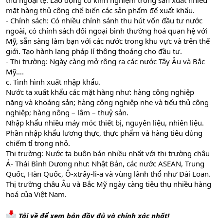
thu ngoại tệ. Lao động có kinh nghiệm trong sản xuất nhiều
mặt hàng thủ công chế biến các sản phẩm để xuất khẩu.
- Chính sách: Có nhiều chính sánh thu hút vốn đầu tư nước
ngoài, có chính sách đối ngoại bình thường hoá quan hệ với
Mỹ, sẵn sàng làm bạn với các nước trong khu vực và trên thế
giới. Tạo hành lang pháp lí thông thoáng cho đầu tư.
- Thị trường: Ngày càng mở rộng ra các nước Tây Âu và Bắc
Mỹ….
c. Tình hình xuất nhập khẩu.
Nước ta xuất khẩu các mặt hàng như: hàng công nghiệp
nặng và khoáng sản; hàng công nghiệp nhẹ và tiểu thủ công
nghiệp; hàng nông – lâm – thuỷ sản.
Nhập khẩu nhiều máy móc thiết bị, nguyên liệu, nhiên liệu.
Phần nhập khẩu lương thực, thực phẩm và hàng tiêu dùng
chiếm tỉ trọng nhỏ.
Thị trường: Nước ta buôn bán nhiều nhất với thị trường châu
Á- Thái Bình Dương như: Nhật Bản, các nước ASEAN, Trung
Quốc, Hàn Quốc, Ô-xtrây-li-a và vùng lãnh thổ như Đài Loan.
Thị trường châu Âu và Bắc Mỹ ngày càng tiêu thụ nhiều hàng
hoá của Việt Nam.
Tải về để xem bản đầy đủ và chính xác nhất!