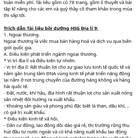
toàn miễn phí. Tài liệu gồm có 78 trang, gồm lí thuyết và bài
tập kĩ năng cho các em và quý thầy cô tham khảo trong mùa
thi sắp tới.
Trích dẫn
Tài liệu bồi dưỡng HSG Địa lí 9:
1. Ngoại thương.
Ngoại thương là việc mua bán hàng hoá và dịch vụ qua biên
giới quốc gia.
A. Điều kiện phát triển ngành ngoại thương.
* Vị trí địa lí và điều kiện tự nhiên.
- Vị trí địa lí: Rất thuận lợi cho sự giao lưu kinh tế quốc tế và
nằm gần trung tâm ĐNA vùng kinh tế phát triển năng động
lại nằm ở nơi trung chuyển của đường hàng không và hàng
hải quốc tế.
- Đất, nước, khí hậu, địa hình rất thuận lợi cho sản xuất nông
sản nhiệt đới hướng ra xuất khẩu.
- Khoáng sản giàu và phong phú đặc biệt là than, dầu khí, ..
có giá trị xuất khẩu.
* Điều kiện kinh tế xã hội.
- Dân cư đông, lao động dồi dào giá rẻ, thị trường rộng thu
hút đầu tư nước ngoài và có khả năng xuất khẩu lao động