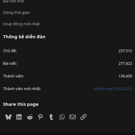
Bài viết mới
Dòng thời gian
Hoạt động mới nhất
Thống kê diễn đàn
Chủ đề
237,512
Bài viết
277,422
Thành viên
139,459
Thành viên mới nhất
khanhndg.10.02.2015
Share this page
Bluesky
LinkedIn
Reddit
Pinterest
Tumblr
WhatsApp
Email
Link