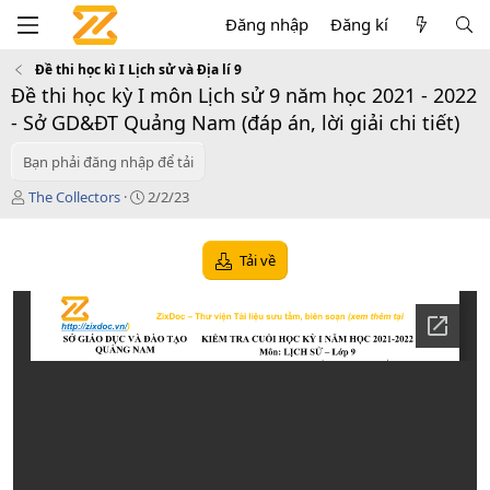
Đăng nhập
Đăng kí
Đề thi học kì I Lịch sử và Địa lí 9
Đề thi học kỳ I môn Lịch sử 9 năm học 2021 - 2022
- Sở GD&ĐT Quảng Nam (đáp án, lời giải chi tiết)
Bạn phải đăng nhập để tải
T
C
The Collectors
2/2/23
á
r
c
e
g
a
Tải về
i
t
ả
i
o
n
d
a
t
e