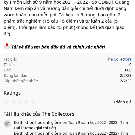
kỳ I môn Lịch sử 9 năm học 2021 - 2022 - Sở GD&ĐT Quảng
Nam kèm đáp án và hướng dẫn giải chi tiết dưới định dạng
word hoàn toàn miễn phí. Tài liệu có 6 trang, bao gồm 2
phần: trắc nghiệm (15 câu - 5 điểm) và tự luận 2 câu (5
điểm). Thời gian làm bài: 45 phút (không kể thời gian giao
đề)
Tải về để xem bản đầy đủ và chính xác nhất!
Tác giả
The Collectors
Tải về
0
Đọc
668
Đăng lần đầu
2/2/23
Cập nhật gần nhất
2/2/23
Ratings
0
0 đánh giá
.
0
Tài liệu khác của The Collectors
0
s
Đề thi chọn học sinh giỏi môn Toán 9 năm học 2022 - 2023 - Tỉnh
a
icon tài liệu
o
Hải Dương (giải chi tiết)
Đề thi chọn học sinh giỏi môn Toán 9 năm học 2022 - 2023 - Tỉnh