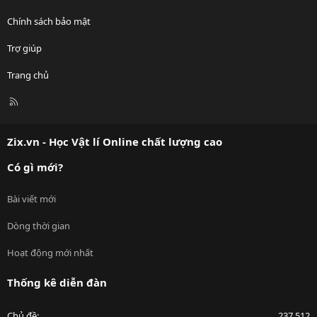
Chính sách bảo mật
Trợ giúp
Trang chủ
R
S
S
Zix.vn - Học Vật lí Online chất lượng cao
Có gì mới?
Bài viết mới
Dòng thời gian
Hoạt động mới nhất
Thống kê diễn đàn
Chủ đề
237,512