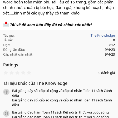
word hoàn toàn miễn phí. Tài liệu có 15 trang, gồm các phần
chính như: chuẩn bị bài học, đánh giá, khung kế hoạch, nhận
xét,....kính mời các quý thầy cô tham khảo
Tải về để xem bản đầy đủ và chính xác nhất!
Tác giả
The Knowledge
Tải về
0
Đọc
812
Đăng lần đầu
9/4/23
Cập nhật gần nhất
9/4/23
Ratings
0
0 đánh giá
.
0
Tài liệu khác của The Knowledge
0
s
Bài giảng dãy số, cấp số cộng và cấp số nhân Toán 11 sách Cánh
a
icon tài liệu
o
diều
Bài giảng dãy số, cấp số cộng và cấp số nhân Toán 11 sách Cánh
diều
Bài giảng đạo hàm Toán 11 sách Kết nối tri thức với cuộc sống
icon tài liệu
Bài giảng đạo hàm Toán 11 sách Kết nối tri thức với cuộc sống