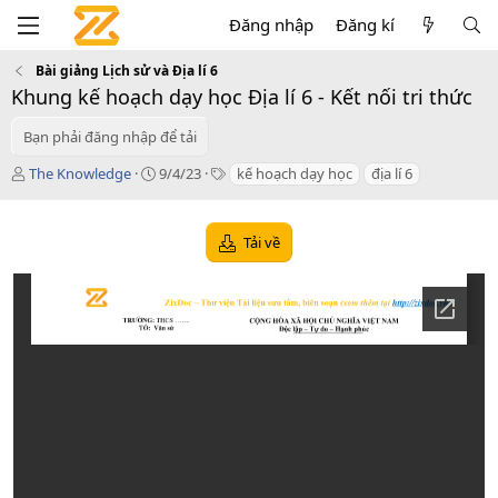
Đăng nhập
Đăng kí
Bài giảng Lịch sử và Địa lí 6
Khung kế hoạch dạy học Địa lí 6 - Kết nối tri thức
Bạn phải đăng nhập để tải
T
C
T
The Knowledge
9/4/23
kế hoạch dạy học
địa lí 6
á
r
a
c
e
g
g
a
s
Tải về
i
t
ả
i
o
n
d
a
t
e