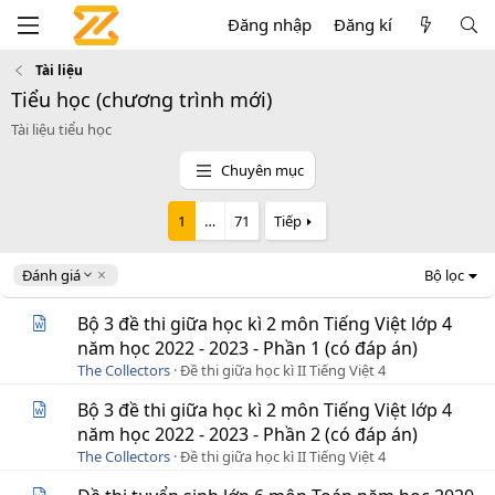
Đăng nhập
Đăng kí
Tài liệu
Tiểu học (chương trình mới)
Tài liệu tiểu học
Chuyên mục
1
…
71
Tiếp
D
Đánh giá
Bộ lọc
e
s
Bộ 3 đề thi giữa học kì 2 môn Tiếng Việt lớp 4
c
năm học 2022 - 2023 - Phần 1 (có đáp án)
e
The Collectors
Đề thi giữa học kì II Tiếng Việt 4
n
d
Bộ 3 đề thi giữa học kì 2 môn Tiếng Việt lớp 4
i
năm học 2022 - 2023 - Phần 2 (có đáp án)
n
g
The Collectors
Đề thi giữa học kì II Tiếng Việt 4