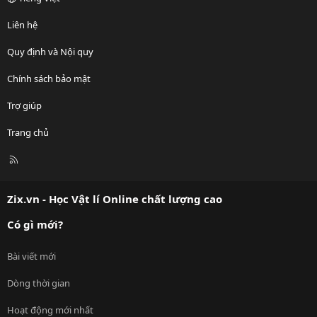
Liên hệ
Quy định và Nội quy
Chính sách bảo mật
Trợ giúp
Trang chủ
R
S
S
Zix.vn - Học Vật lí Online chất lượng cao
Có gì mới?
Bài viết mới
Dòng thời gian
Hoạt động mới nhất