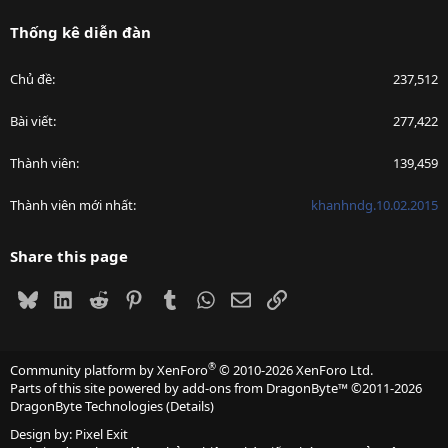
Thống kê diễn đàn
Chủ đề
237,512
Bài viết
277,422
Thành viên
139,459
Thành viên mới nhất
khanhndg.10.02.2015
Share this page
Bluesky
LinkedIn
Reddit
Pinterest
Tumblr
WhatsApp
Email
Link
®
Community platform by XenForo
© 2010-2026 XenForo Ltd.
Parts of this site powered by
add-ons from DragonByte™
©2011-2026
DragonByte Technologies
(
Details
)
Design by:
Pixel Exit