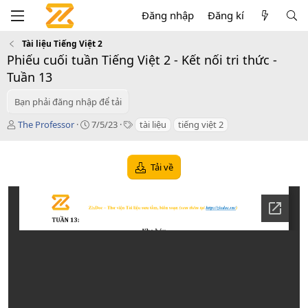
Đăng nhập
Đăng kí
Tài liệu Tiếng Việt 2
Phiếu cuối tuần Tiếng Việt 2 - Kết nối tri thức -
Tuần 13
Bạn phải đăng nhập để tải
T
C
T
The Professor
7/5/23
tài liệu
tiếng việt 2
á
r
a
c
e
g
g
a
s
Tải về
i
t
ả
i
o
n
d
a
t
e