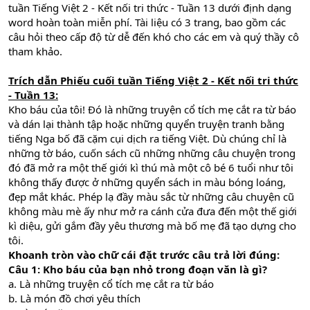
tuần Tiếng Việt 2 - Kết nối tri thức - Tuần 13 dưới định dạng
word hoàn toàn miễn phí. Tài liệu có 3 trang, bao gồm các
câu hỏi theo cấp độ từ dễ đến khó cho các em và quý thầy cô
tham khảo.
Trích dẫn Phiếu cuối tuần Tiếng Việt 2 - Kết nối tri thức
- Tuần 13:
Kho báu của tôi! Đó là những truyện cổ tích mẹ cắt ra từ báo
và dán lại thành tập hoặc những quyển truyện tranh bằng
tiếng Nga bố đã cặm cụi dịch ra tiếng Việt. Dù chúng chỉ là
những tờ báo, cuốn sách cũ những những câu chuyện trong
đó đã mở ra một thế giới kì thú mà một cô bé 6 tuổi như tôi
không thấy được ở những quyển sách in màu bóng loáng,
đẹp mắt khác. Phép lạ đầy màu sắc từ những câu chuyện cũ
không màu mè ấy như mở ra cánh cửa đưa đến một thế giới
kì diệu, gửi gắm đầy yêu thương mà bố mẹ đã tạo dựng cho
tôi.
Khoanh tròn vào chữ cái đặt trước câu trả lời đúng:
Câu 1: Kho báu của bạn nhỏ trong đoạn văn là gì?
a. Là những truyện cổ tích mẹ cắt ra từ báo
b. Là món đồ chơi yêu thích