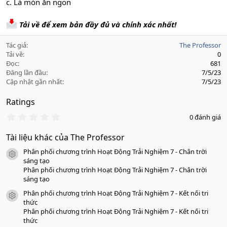
c. Là món ăn ngon
Tải về để xem bản đầy đủ và chính xác nhất!
Tác giả
The Professor
Tải về
0
Đọc
681
Đăng lần đầu
7/5/23
Cập nhật gần nhất
7/5/23
Ratings
0
0 đánh giá
.
0
Tài liệu khác của The Professor
0
s
Phân phối chương trình Hoạt Động Trải Nghiệm 7 - Chân trời
a
icon tài liệu
o
sáng tạo
Phân phối chương trình Hoạt Động Trải Nghiệm 7 - Chân trời
sáng tạo
Phân phối chương trình Hoạt Động Trải Nghiệm 7 - Kết nối tri
icon tài liệu
thức
Phân phối chương trình Hoạt Động Trải Nghiệm 7 - Kết nối tri
thức