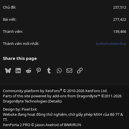
Chủ đề
237,512
Bài viết
277,422
Thành viên
139,466
Thành viên mới nhất
turkishcitizenship
Share this page
Bluesky
LinkedIn
Reddit
Pinterest
Tumblr
WhatsApp
Email
Link
®
Community platform by XenForo
© 2010-2026 XenForo Ltd.
Parts of this site powered by
add-ons from DragonByte™
©2011-2026
DragonByte Technologies
(
Details
)
Design by:
Pixel Exit
Website đang hoạt động thử nghiệm, chờ giấy phép MXH của Bộ TT &
TT.
XenPorta 2 PRO
© Jason Axelrod of
8WAYRUN