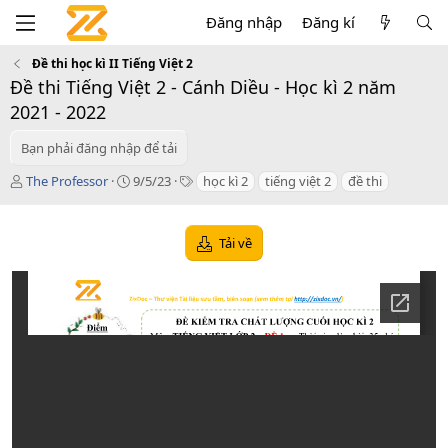
Đăng nhập
Đăng kí
Đề thi học kì II Tiếng Việt 2
Đề thi Tiếng Việt 2 - Cánh Diều - Học kì 2 năm
2021 - 2022
Bạn phải đăng nhập để tải
T
C
T
The Professor
9/5/23
học kì 2
tiếng việt 2
đề thi
á
r
a
c
e
g
g
a
s
Tải về
i
t
ả
i
o
n
d
a
t
e