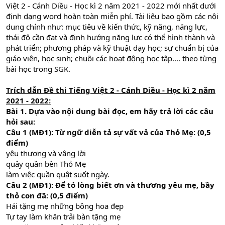
Việt 2 - Cánh Diều - Học kì 2 năm 2021 - 2022 mới nhất dưới
định dạng word hoàn toàn miễn phí. Tài liệu bao gồm các nội
dung chính như: mục tiêu về kiến thức, kỹ năng, năng lực,
thái độ cần đạt và định hướng năng lực có thể hình thành và
phát triển; phương pháp và kỹ thuật dạy học; sự chuẩn bị của
giáo viên, học sinh; chuỗi các hoạt động học tập.... theo từng
bài học trong SGK.
Trích dẫn Đề thi Tiếng Việt 2 - Cánh Diều - Học kì 2 năm
2021 - 2022:
Bài 1. Dựa vào nội dung bài đọc, em hãy trả lời các câu
hỏi sau:
Câu 1 (MĐ1): Từ ngữ diễn tả sự vất vả của Thỏ Mẹ: (0,5
điểm)
yêu thương và vâng lời
quây quần bên Thỏ Mẹ
làm việc quần quật suốt ngày.
Câu 2 (MĐ1): Để tỏ lòng biết ơn và thương yêu mẹ, bầy
thỏ con đã: (0,5 điểm)
Hái tặng mẹ những bông hoa đẹp
Tự tay làm khăn trải bàn tặng mẹ