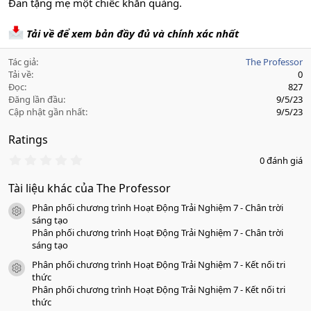
Đan tặng mẹ một chiếc khăn quàng.
Tải về để xem bản đầy đủ và chính xác nhất
Tác giả
The Professor
Tải về
0
Đọc
827
Đăng lần đầu
9/5/23
Cập nhật gần nhất
9/5/23
Ratings
0
0 đánh giá
.
0
Tài liệu khác của The Professor
0
s
Phân phối chương trình Hoạt Động Trải Nghiệm 7 - Chân trời
a
icon tài liệu
o
sáng tạo
Phân phối chương trình Hoạt Động Trải Nghiệm 7 - Chân trời
sáng tạo
Phân phối chương trình Hoạt Động Trải Nghiệm 7 - Kết nối tri
icon tài liệu
thức
Phân phối chương trình Hoạt Động Trải Nghiệm 7 - Kết nối tri
thức