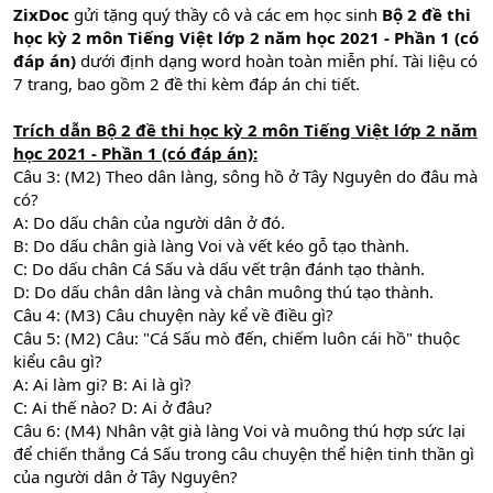
ZixDoc
gửi tặng quý thầy cô và các em học sinh
Bộ 2 đề thi
học kỳ 2 môn Tiếng Việt lớp 2 năm học 2021 - Phần 1 (có
đáp án)
dưới định dạng word hoàn toàn miễn phí. Tài liệu có
7 trang, bao gồm 2 đề thi kèm đáp án chi tiết.
Trích dẫn Bộ 2 đề thi học kỳ 2 môn Tiếng Việt lớp 2 năm
học 2021 - Phần 1 (có đáp án):
Câu 3: (M2) Theo dân làng, sông hồ ở Tây Nguyên do đâu mà
có?
A: Do dấu chân của người dân ở đó.
B: Do dấu chân già làng Voi và vết kéo gỗ tạo thành.
C: Do dấu chân Cá Sấu và dấu vết trận đánh tạo thành.
D: Do dấu chân dân làng và chân muông thú tạo thành.
Câu 4: (M3) Câu chuyện này kể về điều gì?
Câu 5: (M2) Câu: "Cá Sấu mò đến, chiếm luôn cái hồ" thuộc
kiểu câu gì?
A: Ai làm gi? B: Ai là gì?
C: Ai thế nào? D: Ai ở đâu?
Câu 6: (M4) Nhân vật già làng Voi và muông thú hợp sức lại
để chiến thắng Cá Sấu trong câu chuyện thể hiện tinh thần gì
của người dân ở Tây Nguyên?