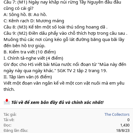
Câu 7: (M1) Ngày nay khắp núi rừng Tây Nguyên đâu đâu
cũng có cái gì?
A: Sông hồ. B: Ao hồ.
C: Kênh rạch D: Mương máng
Câu 8: (M3) Kể tên một số loài thú sống hoang dã .
Câu 9: (M2) Điền dấu phẩy vào chỗ thích hợp trong câu sau .
Muông thú các nơi cùng kéo gỗ lát đường băng qua bãi lầy
đến bên hồ trợ giúp.
B. Kiểm tra viết (10 điểm)
I. Chính tả-nghe viết (4 điểm)
GV đọc cho HS viết bài Mùa nước nổi đoạn từ "Mùa này đến
ngày này qua ngày khác." SGK TV 2 tập 2 trang 19.
II. Tập làm văn (6 điểm)
Viết một đoạn văn ngắn kể về một con vật nuôi mà em yêu
thích.
Tải về để xem bản đầy đủ và chính xác nhất!
Tác giả
The Collectors
Tải về
0
Đọc
1,430
Đăng lần đầu
18/8/23