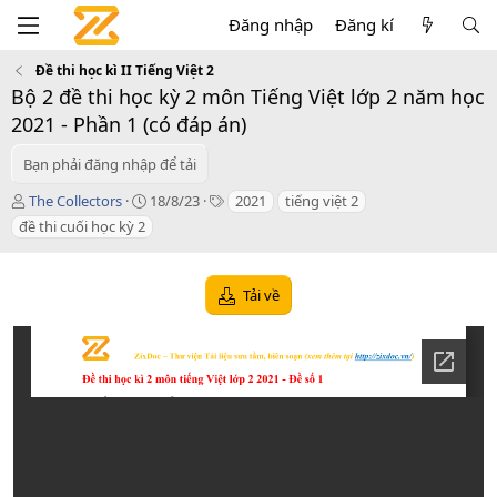
Đăng nhập
Đăng kí
Đề thi học kì II Tiếng Việt 2
Bộ 2 đề thi học kỳ 2 môn Tiếng Việt lớp 2 năm học
2021 - Phần 1 (có đáp án)
Bạn phải đăng nhập để tải
T
C
T
The Collectors
18/8/23
2021
tiếng việt 2
á
r
a
đề thi cuối học kỳ 2
c
e
g
g
a
s
i
t
Tải về
ả
i
o
n
d
a
t
e