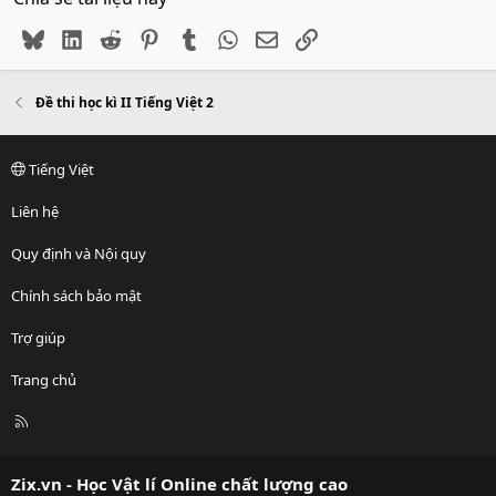
Bluesky
LinkedIn
Reddit
Pinterest
Tumblr
WhatsApp
Email
Link
Đề thi học kì II Tiếng Việt 2
Tiếng Việt
Liên hệ
Quy định và Nội quy
Chính sách bảo mật
Trợ giúp
Trang chủ
R
S
S
Zix.vn - Học Vật lí Online chất lượng cao