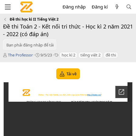
Đăng nhập
Đăng kí
Đề thi học kì II Tiếng Việt 2
Đề thi Toán 2 - Kết nối tri thức - Học kì 2 năm 2021
- 2022 (có đáp án)
Bạn phải đăng nhập để tải
T
C
T
The Professor
9/5/23
học kì 2
tiếng việt 2
đề thi
á
r
a
c
e
g
g
a
s
Tải về
i
t
ả
i
o
n
d
a
t
e