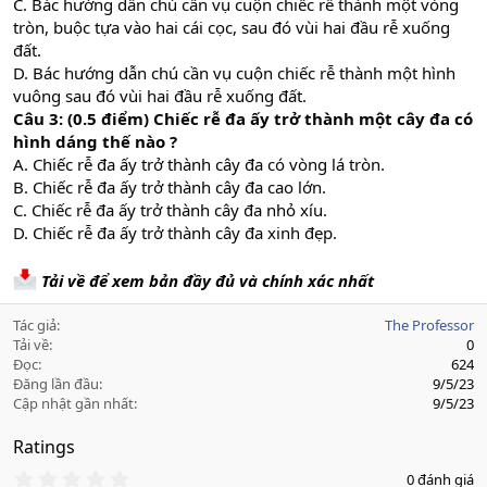
C. Bác hướng dẫn chú cần vụ cuộn chiếc rễ thành một vòng
tròn, buộc tựa vào hai cái cọc, sau đó vùi hai đầu rễ xuống
đất.
D. Bác hướng dẫn chú cần vụ cuộn chiếc rễ thành một hình
vuông sau đó vùi hai đầu rễ xuống đất.
Câu 3: (0.5 điểm)
Chiếc rễ đa ấy trở thành một cây đa có
hình dáng thế nào ?
A. Chiếc rễ đa ấy trở thành cây đa có vòng lá tròn.
B. Chiếc rễ đa ấy trở thành cây đa cao lớn.
C. Chiếc rễ đa ấy trở thành cây đa nhỏ xíu.
D. Chiếc rễ đa ấy trở thành cây đa xinh đẹp.
Tải về để xem bản đầy đủ và chính xác nhất
Tác giả
The Professor
Tải về
0
Đọc
624
Đăng lần đầu
9/5/23
Cập nhật gần nhất
9/5/23
Ratings
0
0 đánh giá