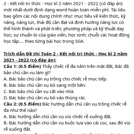
2 - Kết nối tri thức - Học kì 2 năm 2021 - 2022 (có đáp án)
mới nhất dưới định dạng word hoàn toàn miễn phí. Tài liệu
bao gồm các nội dung chính như: mục tiêu về kiến thức, kỹ
năng, năng lực, thái độ cần đạt và định hướng năng lực có
thể hình thành và phát triển; phương pháp và kỹ thuật dạy
học; sự chuẩn bị của giáo viên, học sinh; chuỗi các hoạt động
học tập.... theo từng bài học trong SGK.
Trích dẫn Đề thi Toán 2 - Kết nối tri thức - Học kì 2 năm
2021 - 2022 (có đáp án):
Câu 1: (0.5 điểm)
Thấy chiếc rễ đa nằm trên mặt đất, Bác đã
bảo chú cần vụ làm gì?
A. Bác bảo chú cần vụ trồng cho chiếc rễ mọc tiếp.
B. Bác bảo chú cần vụ bỏ sang một bên.
C. Bác bảo chú cần vụ cất vào nhà.
D. Bác bảo chú cần vụ bỏ vào thùng rác.
Câu 2: (0.5 điểm)
Bác hướng dẫn chú cần vụ trồng chiếc rễ
đa như thế nào?
A. Bác hướng dẫn chú cần vụ vùi chiếc rễ xuống đất.
B. Bác hướng dẫn chú cần vụ buộc tựa vào cái cọc, sau đó vùi
rễ xuống đất.