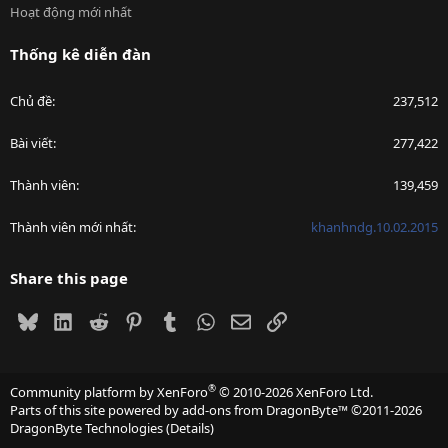
Hoạt động mới nhất
Thống kê diễn đàn
Chủ đề
237,512
Bài viết
277,422
Thành viên
139,459
Thành viên mới nhất
khanhndg.10.02.2015
Share this page
Bluesky
LinkedIn
Reddit
Pinterest
Tumblr
WhatsApp
Email
Link
®
Community platform by XenForo
© 2010-2026 XenForo Ltd.
Parts of this site powered by
add-ons from DragonByte™
©2011-2026
DragonByte Technologies
(
Details
)