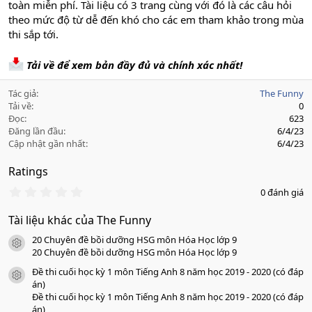
toàn miễn phí. Tài liệu có 3 trang cùng với đó là các câu hỏi
theo mức độ từ dễ đến khó cho các em tham khảo trong mùa
thi sắp tới.
Tải về để xem bản đầy đủ và chính xác nhất!
Tác giả
The Funny
Tải về
0
Đọc
623
Đăng lần đầu
6/4/23
Cập nhật gần nhất
6/4/23
Ratings
0
0 đánh giá
.
0
Tài liệu khác của The Funny
0
s
20 Chuyên đề bồi dưỡng HSG môn Hóa Học lớp 9
a
icon tài liệu
o
20 Chuyên đề bồi dưỡng HSG môn Hóa Học lớp 9
Đề thi cuối học kỳ 1 môn Tiếng Anh 8 năm học 2019 - 2020 (có đáp
icon tài liệu
án)
Đề thi cuối học kỳ 1 môn Tiếng Anh 8 năm học 2019 - 2020 (có đáp
án)