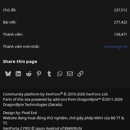
Chủ đề
237,512
Bài viết
277,422
Thành viên
139,471
Thành viên mới nhất
raykobegiris9
Share this page
Bluesky
LinkedIn
Reddit
Pinterest
Tumblr
WhatsApp
Email
Link
®
Community platform by XenForo
© 2010-2026 XenForo Ltd.
Parts of this site powered by
add-ons from DragonByte™
©2011-2026
DragonByte Technologies
(
Details
)
Design by:
Pixel Exit
Website đang hoạt động thử nghiệm, chờ giấy phép MXH của Bộ TT &
TT.
XenPorta 2 PRO
© Jason Axelrod of
8WAYRUN