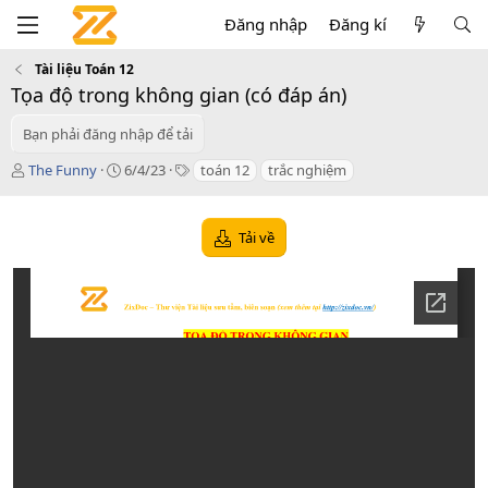
Đăng nhập
Đăng kí
Tài liệu Toán 12
Tọa độ trong không gian (có đáp án)
Bạn phải đăng nhập để tải
T
C
T
The Funny
6/4/23
toán 12
trắc nghiệm
á
r
a
c
e
g
g
a
s
Tải về
i
t
ả
i
o
n
d
a
t
e