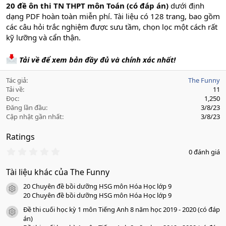
20 đề ôn thi TN THPT môn Toán (có đáp án)
dưới định
dạng PDF hoàn toàn miễn phí. Tài liệu có 128 trang, bao gồm
các câu hỏi trắc nghiệm được sưu tầm, chọn lọc một cách rất
kỹ lưỡng và cẩn thận.
Tải về để xem bản đầy đủ và chính xác nhất!
Tác giả
The Funny
Tải về
11
Đọc
1,250
Đăng lần đầu
3/8/23
Cập nhật gần nhất
3/8/23
Ratings
0
0 đánh giá
.
0
Tài liệu khác của The Funny
0
s
20 Chuyên đề bồi dưỡng HSG môn Hóa Học lớp 9
a
icon tài liệu
o
20 Chuyên đề bồi dưỡng HSG môn Hóa Học lớp 9
Đề thi cuối học kỳ 1 môn Tiếng Anh 8 năm học 2019 - 2020 (có đáp
icon tài liệu
án)