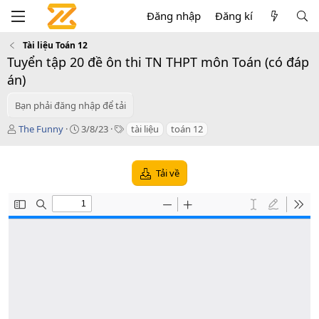
Đăng nhập
Đăng kí
Tài liệu Toán 12
Tuyển tập 20 đề ôn thi TN THPT môn Toán (có đáp
án)
Bạn phải đăng nhập để tải
T
C
T
The Funny
3/8/23
tài liệu
toán 12
á
r
a
c
e
g
g
a
s
Tải về
i
t
ả
i
o
n
d
a
t
e