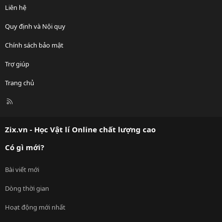
Liên hệ
Quy định và Nội quy
Chính sách bảo mật
Trợ giúp
Trang chủ
R
S
S
Zix.vn - Học Vật lí Online chất lượng cao
Có gì mới?
Bài viết mới
Dòng thời gian
Hoạt động mới nhất