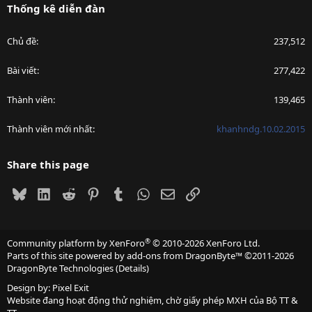
Thống kê diễn đàn
Chủ đề
237,512
Bài viết
277,422
Thành viên
139,465
Thành viên mới nhất
khanhndg.10.02.2015
Share this page
Bluesky
LinkedIn
Reddit
Pinterest
Tumblr
WhatsApp
Email
Link
®
Community platform by XenForo
© 2010-2026 XenForo Ltd.
Parts of this site powered by
add-ons from DragonByte™
©2011-2026
DragonByte Technologies
(
Details
)
Design by:
Pixel Exit
Website đang hoạt động thử nghiệm, chờ giấy phép MXH của Bộ TT &