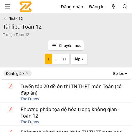
Đăng nhập
Đăng kí
Toán 12
Tài liệu Toán 12
Tài liệu Toán 12
Chuyên mục
1
…
11
Tiếp
D
Đánh giá
Bộ lọc
e
s
Tuyển tập 20 đề ôn thi TN THPT môn Toán (có
c
đáp án)
e
The Funny
n
d
Phương pháp tọa độ hóa trong không gian -
i
Toán 12
n
g
The Funny