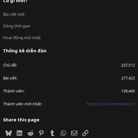
Có gì mới?
Bài viết mới
Dòng thời gian
Hoạt động mới nhất
Thống kê diễn đàn
Chủ đề
237,512
Bài viết
277,422
Thành viên
139,445
Thành viên mới nhất
https://zix.vn/members/tr
Share this page
Bluesky
LinkedIn
Reddit
Pinterest
Tumblr
WhatsApp
Email
Link