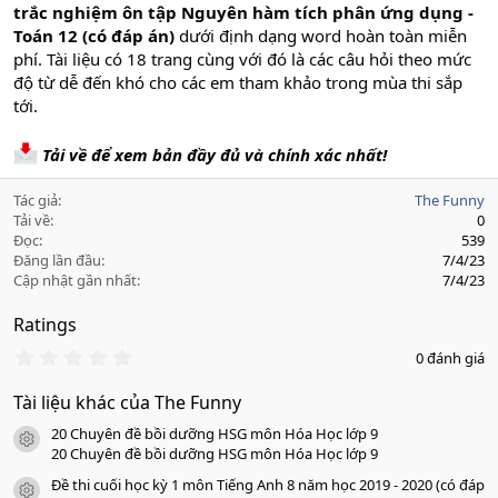
trắc nghiệm ôn tập Nguyên hàm tích phân ứng dụng -
Toán 12 (có đáp án)
dưới định dạng word hoàn toàn miễn
phí. Tài liệu có 18 trang cùng với đó là các câu hỏi theo mức
độ từ dễ đến khó cho các em tham khảo trong mùa thi sắp
tới.
Tải về để xem bản đầy đủ và chính xác nhất!
Tác giả
The Funny
Tải về
0
Đọc
539
Đăng lần đầu
7/4/23
Cập nhật gần nhất
7/4/23
Ratings
0
0 đánh giá
.
0
Tài liệu khác của The Funny
0
s
20 Chuyên đề bồi dưỡng HSG môn Hóa Học lớp 9
a
icon tài liệu
o
20 Chuyên đề bồi dưỡng HSG môn Hóa Học lớp 9
Đề thi cuối học kỳ 1 môn Tiếng Anh 8 năm học 2019 - 2020 (có đáp
icon tài liệu