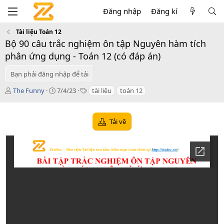
Đăng nhập
Đăng kí
Tài liệu Toán 12
Bộ 90 câu trắc nghiệm ôn tập Nguyên hàm tích
phân ứng dụng - Toán 12 (có đáp án)
Bạn phải đăng nhập để tải
T
C
T
The Funny
7/4/23
tài liệu
toán 12
á
r
a
c
e
g
g
a
s
Tải về
i
t
ả
i
o
n
d
a
t
e