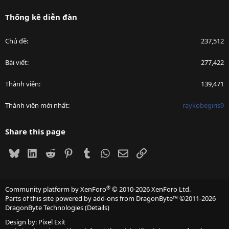
Thống kê diễn đàn
Chủ đề
237,512
Bài viết
277,422
Thành viên
139,471
Thành viên mới nhất
raykobegiris9
Share this page
Bluesky
LinkedIn
Reddit
Pinterest
Tumblr
WhatsApp
Email
Link
®
Community platform by XenForo
© 2010-2026 XenForo Ltd.
Parts of this site powered by
add-ons from DragonByte™
©2011-2026
DragonByte Technologies
(
Details
)
Design by:
Pixel Exit