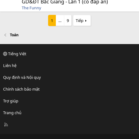
GD&ĐT Bắc Giang - Lần 1 (có đáp án)
The Funny
1
…
9
Tiếp
Toán
Tiếng Việt
Liên hệ
Quy định và Nội quy
Chính sách bảo mật
Trợ giúp
Trang chủ
R
S
S