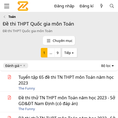
Đăng nhập
Đăng kí
Toán
Đề thi THPT Quốc gia môn Toán
Đề thi THPT Quốc gia môn Toán
Chuyên mục
1
…
9
Tiếp
D
Đánh giá
Bộ lọc
e
s
Tuyển tập 65 đề thi TN THPT môn Toán năm học
c
2023
e
The Funny
n
d
Đề thi thử TN THPT môn Toán năm học 2023 - Sở
i
GD&ĐT Nam Định (có đáp án)
n
g
The Funny