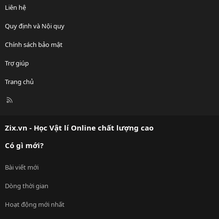
Liên hệ
Quy định và Nội quy
Chính sách bảo mật
Trợ giúp
Trang chủ
R
S
S
Zix.vn - Học Vật lí Online chất lượng cao
Có gì mới?
Bài viết mới
Dòng thời gian
Hoạt động mới nhất