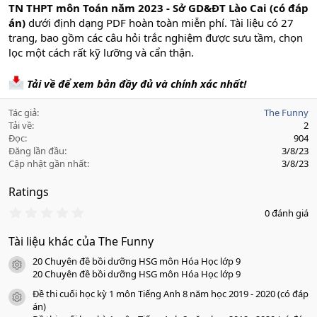
TN THPT môn Toán năm 2023 - Sở GD&ĐT Lào Cai (có đáp
án)
dưới định dạng PDF hoàn toàn miễn phí. Tài liệu có 27
trang, bao gồm các câu hỏi trắc nghiệm được sưu tầm, chọn
lọc một cách rất kỹ lưỡng và cẩn thận.
Tải về để xem bản đầy đủ và chính xác nhất!
Tác giả
The Funny
Tải về
2
Đọc
904
Đăng lần đầu
3/8/23
Cập nhật gần nhất
3/8/23
Ratings
0
0 đánh giá
.
0
Tài liệu khác của The Funny
0
s
20 Chuyên đề bồi dưỡng HSG môn Hóa Học lớp 9
a
icon tài liệu
o
20 Chuyên đề bồi dưỡng HSG môn Hóa Học lớp 9
Đề thi cuối học kỳ 1 môn Tiếng Anh 8 năm học 2019 - 2020 (có đáp
icon tài liệu
án)