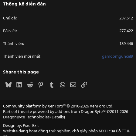
Thống kê diễn đàn
Chủ đề
237,512
Bài viết
277,422
Thành viên
139,446
Thành viên mới nhất
gamdomguncel9
Share this page
Bluesky
LinkedIn
Reddit
Pinterest
Tumblr
WhatsApp
Email
Link
®
Community platform by XenForo
© 2010-2026 XenForo Ltd.
Parts of this site powered by
add-ons from DragonByte™
©2011-2026
DragonByte Technologies
(
Details
)
Design by:
Pixel Exit
Website đang hoạt động thử nghiệm, chờ giấy phép MXH của Bộ TT &