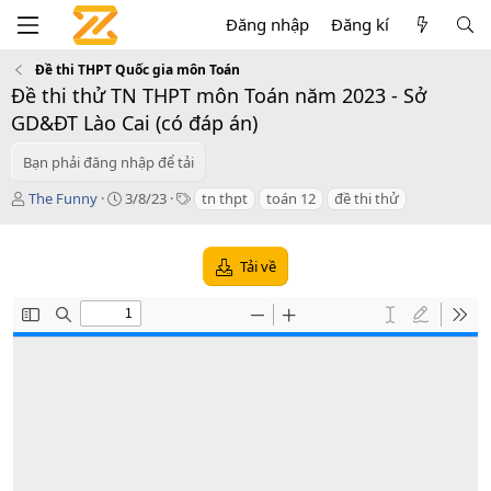
Đăng nhập
Đăng kí
Đề thi THPT Quốc gia môn Toán
Đề thi thử TN THPT môn Toán năm 2023 - Sở
GD&ĐT Lào Cai (có đáp án)
Bạn phải đăng nhập để tải
T
C
T
The Funny
3/8/23
tn thpt
toán 12
đề thi thử
á
r
a
c
e
g
g
a
s
Tải về
i
t
ả
i
o
n
d
a
t
e