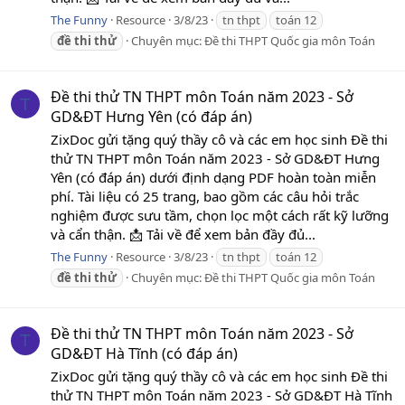
The Funny
Resource
3/8/23
tn thpt
toán 12
đề
thi
thử
Chuyên mục:
Đề thi THPT Quốc gia môn Toán
Đề thi thử TN THPT môn Toán năm 2023 - Sở
T
GD&ĐT Hưng Yên (có đáp án)
ZixDoc gửi tặng quý thầy cô và các em học sinh Đề thi
thử TN THPT môn Toán năm 2023 - Sở GD&ĐT Hưng
Yên (có đáp án) dưới định dạng PDF hoàn toàn miễn
phí. Tài liệu có 25 trang, bao gồm các câu hỏi trắc
nghiệm được sưu tầm, chọn lọc một cách rất kỹ lưỡng
và cẩn thận. 📩 Tải về để xem bản đầy đủ...
The Funny
Resource
3/8/23
tn thpt
toán 12
đề
thi
thử
Chuyên mục:
Đề thi THPT Quốc gia môn Toán
Đề thi thử TN THPT môn Toán năm 2023 - Sở
T
GD&ĐT Hà Tĩnh (có đáp án)
ZixDoc gửi tặng quý thầy cô và các em học sinh Đề thi
thử TN THPT môn Toán năm 2023 - Sở GD&ĐT Hà Tĩnh