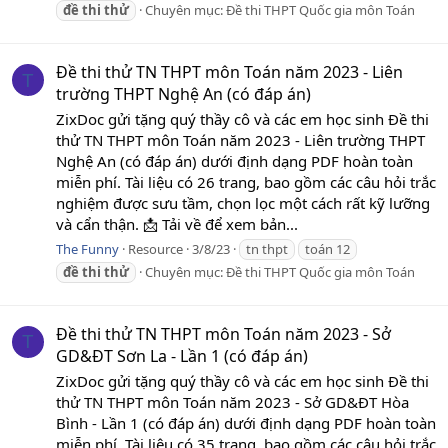
đề
thi
thử
Chuyên mục:
Đề thi THPT Quốc gia môn Toán
Đề thi thử TN THPT môn Toán năm 2023 - Liên
T
trường THPT Nghệ An (có đáp án)
ZixDoc gửi tặng quý thầy cô và các em học sinh Đề thi
thử TN THPT môn Toán năm 2023 - Liên trường THPT
Nghệ An (có đáp án) dưới định dạng PDF hoàn toàn
miễn phí. Tài liệu có 26 trang, bao gồm các câu hỏi trắc
nghiệm được sưu tầm, chọn lọc một cách rất kỹ lưỡng
và cẩn thận. 📩 Tải về để xem bản...
The Funny
Resource
3/8/23
tn thpt
toán 12
đề
thi
thử
Chuyên mục:
Đề thi THPT Quốc gia môn Toán
Đề thi thử TN THPT môn Toán năm 2023 - Sở
T
GD&ĐT Sơn La - Lần 1 (có đáp án)
ZixDoc gửi tặng quý thầy cô và các em học sinh Đề thi
thử TN THPT môn Toán năm 2023 - Sở GD&ĐT Hòa
Bình - Lần 1 (có đáp án) dưới định dạng PDF hoàn toàn
miễn phí. Tài liệu có 35 trang, bao gồm các câu hỏi trắc