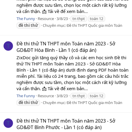
nghiệm được sưu tầm, chọn lọc một cách rất kỹ lưỡng
và cẩn thận. 📩 Tải về để xem bản...
The Funny
Resource
3/8/23
tn thpt
toán 12
đề
thi
thử
Chuyên mục:
Đề thi THPT Quốc gia môn Toán
Đề thi thử TN THPT môn Toán năm 2023 - Sở
T
GD&ĐT Hòa Bình - Lần 1 (có đáp án)
ZixDoc gửi tặng quý thầy cô và các em học sinh Đề thi
thử TN THPT môn Toán năm 2023 - Sở GD&ĐT Hòa
Bình - Lần 1 (có đáp án) dưới định dạng PDF hoàn toàn
miễn phí. Tài liệu có 24 trang, bao gồm các câu hỏi trắc
nghiệm được sưu tầm, chọn lọc một cách rất kỹ lưỡng
và cẩn thận. 📩 Tải về để xem bản...
The Funny
Resource
3/8/23
tn thpt
toán 12
đề
thi
thử
Chuyên mục:
Đề thi THPT Quốc gia môn Toán
Đề thi thử TN THPT môn Toán năm 2023 - Sở
T
GD&ĐT Bình Phước - Lần 1 (có đáp án)