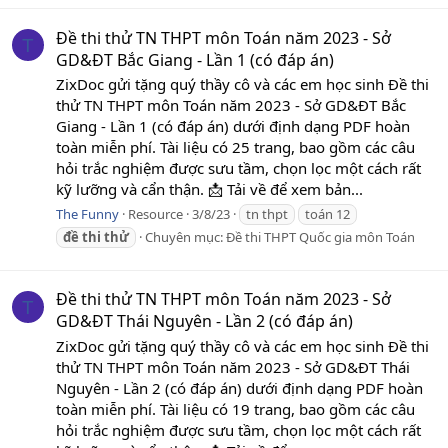
Đề thi thử TN THPT môn Toán năm 2023 - Sở
T
GD&ĐT Bắc Giang - Lần 1 (có đáp án)
ZixDoc gửi tặng quý thầy cô và các em học sinh Đề thi
thử TN THPT môn Toán năm 2023 - Sở GD&ĐT Bắc
Giang - Lần 1 (có đáp án) dưới định dạng PDF hoàn
toàn miễn phí. Tài liệu có 25 trang, bao gồm các câu
hỏi trắc nghiệm được sưu tầm, chọn lọc một cách rất
kỹ lưỡng và cẩn thận. 📩 Tải về để xem bản...
The Funny
Resource
3/8/23
tn thpt
toán 12
đề
thi
thử
Chuyên mục:
Đề thi THPT Quốc gia môn Toán
Đề thi thử TN THPT môn Toán năm 2023 - Sở
T
GD&ĐT Thái Nguyên - Lần 2 (có đáp án)
ZixDoc gửi tặng quý thầy cô và các em học sinh Đề thi
thử TN THPT môn Toán năm 2023 - Sở GD&ĐT Thái
Nguyên - Lần 2 (có đáp án) dưới định dạng PDF hoàn
toàn miễn phí. Tài liệu có 19 trang, bao gồm các câu
hỏi trắc nghiệm được sưu tầm, chọn lọc một cách rất