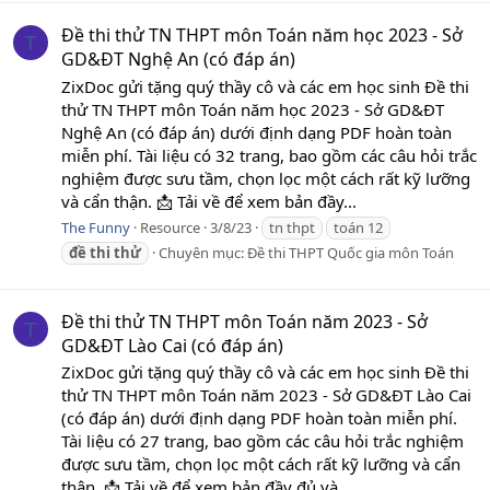
Đề thi thử TN THPT môn Toán năm học 2023 - Sở
T
GD&ĐT Nghệ An (có đáp án)
ZixDoc gửi tặng quý thầy cô và các em học sinh Đề thi
thử TN THPT môn Toán năm học 2023 - Sở GD&ĐT
Nghệ An (có đáp án) dưới định dạng PDF hoàn toàn
miễn phí. Tài liệu có 32 trang, bao gồm các câu hỏi trắc
nghiệm được sưu tầm, chọn lọc một cách rất kỹ lưỡng
và cẩn thận. 📩 Tải về để xem bản đầy...
The Funny
Resource
3/8/23
tn thpt
toán 12
đề
thi
thử
Chuyên mục:
Đề thi THPT Quốc gia môn Toán
Đề thi thử TN THPT môn Toán năm 2023 - Sở
T
GD&ĐT Lào Cai (có đáp án)
ZixDoc gửi tặng quý thầy cô và các em học sinh Đề thi
thử TN THPT môn Toán năm 2023 - Sở GD&ĐT Lào Cai
(có đáp án) dưới định dạng PDF hoàn toàn miễn phí.
Tài liệu có 27 trang, bao gồm các câu hỏi trắc nghiệm
được sưu tầm, chọn lọc một cách rất kỹ lưỡng và cẩn
thận. 📩 Tải về để xem bản đầy đủ và...