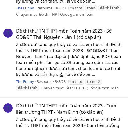
kỹ lưỡng và cẩn thận. 📩 Tải về để xem...
The Funny
Resource
3/8/23
tn thpt
toán
đề
thi
thử
Chuyên mục:
Đề thi THPT Quốc gia môn Toán
Đề thi thử TN THPT môn Toán năm 2023 - Sở
T
GD&ĐT Thái Nguyên - Lần 1 (có đáp án)
ZixDoc gửi tặng quý thầy cô và các em học sinh Đề thi
thử TN THPT môn Toán năm 2023 - Sở GD&ĐT Thái
Nguyên - Lần 1 (có đáp án) dưới định dạng PDF hoàn
toàn miễn phí. Tài liệu có 33 trang, bao gồm các câu
hỏi trắc nghiệm được sưu tầm, chọn lọc một cách rất
kỹ lưỡng và cẩn thận. 📩 Tải về để xem...
The Funny
Resource
3/8/23
tn thpt
toán 12
đề
thi
thử
Chuyên mục:
Đề thi THPT Quốc gia môn Toán
Đề thi thử TN THPT môn Toán năm 2023 - Cụm
T
liên trường THPT - Nam Định (có đáp án)
ZixDoc gửi tặng quý thầy cô và các em học sinh Đề thi
thử TN THPT môn Toán năm 2023 - Cụm liên trường