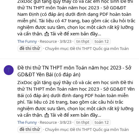
ZixDoc gửi tặng quý thầy cô và các em học sinh Đề thi
thử TN THPT môn Toán năm học 2023 - Sở GD&ĐT
Nam Định (có đáp án) dưới định dạng PDF hoàn toàn
miễn phí. Tài liệu có 47 trang, bao gồm các câu hỏi trắc
nghiệm được sưu tầm, chọn lọc một cách rất kỹ lưỡng
và cẩn thận. 📩 Tải về để xem bản đầy...
The Funny
Resource
3/8/23
tn thpt
toán 12
đề
thi
thử
Chuyên mục:
Đề thi THPT Quốc gia môn Toán
Đề thi thử TN THPT môn Toán năm học 2023 - Sở
T
GD&ĐT Yên Bái (có đáp án)
ZixDoc gửi tặng quý thầy cô và các em học sinh Đề thi
thử TN THPT môn Toán năm học 2023 - Sở GD&ĐT Yên
Bái (có đáp án) dưới định dạng PDF hoàn toàn miễn
phí. Tài liệu có 26 trang, bao gồm các câu hỏi trắc
nghiệm được sưu tầm, chọn lọc một cách rất kỹ lưỡng
và cẩn thận. 📩 Tải về để xem bản đầy...
The Funny
Resource
3/8/23
tn thpt
toán 12
đề
thi
thử
Chuyên mục:
Đề thi THPT Quốc gia môn Toán