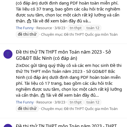
(có đáp án) dưới định dạng PDF hoàn toàn miễn phí.
Tài liệu có 37 trang, bao gồm các câu hỏi trắc nghiệm
được sưu tầm, chọn lọc một cách rất kỹ lưỡng và cẩn
thận. 📩 Tải về để xem bản đầy đủ và...
The Funny
Resource
3/8/23
tn thpt
toán 12
đề
thi
thử
Chuyên mục:
Đề thi THPT Quốc gia môn Toán
Đề thi thử TN THPT môn Toán năm 2023 - Sở
T
GD&ĐT Bắc Ninh (có đáp án)
ZixDoc gửi tặng quý thầy cô và các em học sinh Đề thi
thử TN THPT môn Toán năm 2023 - Sở GD&ĐT Bắc
Ninh (có đáp án) dưới định dạng PDF hoàn toàn miễn
phí. Tài liệu có 17 trang, bao gồm các câu hỏi trắc
nghiệm được sưu tầm, chọn lọc một cách rất kỹ lưỡng
và cẩn thận. 📩 Tải về để xem bản đầy đủ...
The Funny
Resource
3/8/23
tn thpt
toán 12
đề
thi
thử
Chuyên mục:
Đề thi THPT Quốc gia môn Toán
Đề thi thử TN THPT môn Toán năm 2023 - THPT