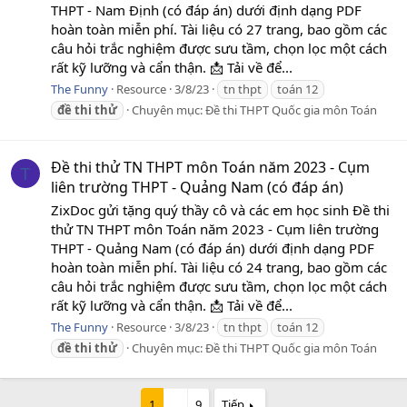
THPT - Nam Định (có đáp án) dưới định dạng PDF
hoàn toàn miễn phí. Tài liệu có 27 trang, bao gồm các
câu hỏi trắc nghiệm được sưu tầm, chọn lọc một cách
rất kỹ lưỡng và cẩn thận. 📩 Tải về để...
The Funny
Resource
3/8/23
tn thpt
toán 12
đề
thi
thử
Chuyên mục:
Đề thi THPT Quốc gia môn Toán
Đề thi thử TN THPT môn Toán năm 2023 - Cụm
T
liên trường THPT - Quảng Nam (có đáp án)
ZixDoc gửi tặng quý thầy cô và các em học sinh Đề thi
thử TN THPT môn Toán năm 2023 - Cụm liên trường
THPT - Quảng Nam (có đáp án) dưới định dạng PDF
hoàn toàn miễn phí. Tài liệu có 24 trang, bao gồm các
câu hỏi trắc nghiệm được sưu tầm, chọn lọc một cách
rất kỹ lưỡng và cẩn thận. 📩 Tải về để...
The Funny
Resource
3/8/23
tn thpt
toán 12
đề
thi
thử
Chuyên mục:
Đề thi THPT Quốc gia môn Toán
1
…
9
Tiếp