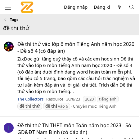
Đăng nhập
Đăng kí
Tags
đề thi thử
Đề thi thử vào lớp 6 môn Tiếng Anh năm học 2020
- Đề số 4 (có đáp án)
ZixDoc gửi tặng quý thầy cô và các em học sinh Đề thi
thử vào lớp 6 môn Tiếng Anh năm học 2020 - Đề số 4
(có đáp án) dưới định dạng word hoàn toàn miễn phí.
Tài liệu có 5 trang, bao gồm các câu hỏi trắc nghiệm và
tự luận kèm đáp án và lời giải chi tiết. Trích dẫn Đề thi
thử vào lớp 6 môn Tiếng...
The Collectors
Resource
30/8/23
2020
tiếng anh
đề
thi
thử
đề
thi
vào 6
Chuyên mục:
Tiếng Anh
Đề thi thử TN THPT môn Toán năm học 2023 - Sở
T
GD&ĐT Nam Định (có đáp án)