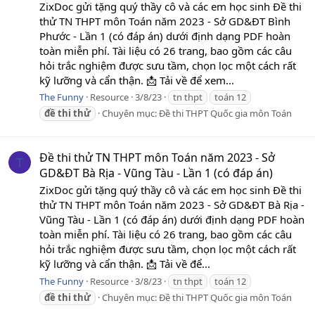
ZixDoc gửi tặng quý thầy cô và các em học sinh Đề thi
thử TN THPT môn Toán năm 2023 - Sở GD&ĐT Bình
Phước - Lần 1 (có đáp án) dưới định dạng PDF hoàn
toàn miễn phí. Tài liệu có 26 trang, bao gồm các câu
hỏi trắc nghiệm được sưu tầm, chọn lọc một cách rất
kỹ lưỡng và cẩn thận. 📩 Tải về để xem...
The Funny
Resource
3/8/23
tn thpt
toán 12
đề
thi
thử
Chuyên mục:
Đề thi THPT Quốc gia môn Toán
Đề thi thử TN THPT môn Toán năm 2023 - Sở
T
GD&ĐT Bà Rịa - Vũng Tàu - Lần 1 (có đáp án)
ZixDoc gửi tặng quý thầy cô và các em học sinh Đề thi
thử TN THPT môn Toán năm 2023 - Sở GD&ĐT Bà Rịa -
Vũng Tàu - Lần 1 (có đáp án) dưới định dạng PDF hoàn
toàn miễn phí. Tài liệu có 26 trang, bao gồm các câu
hỏi trắc nghiệm được sưu tầm, chọn lọc một cách rất
kỹ lưỡng và cẩn thận. 📩 Tải về để...
The Funny
Resource
3/8/23
tn thpt
toán 12
đề
thi
thử
Chuyên mục:
Đề thi THPT Quốc gia môn Toán