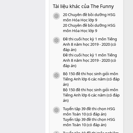
0
Tài liệu khác của The Funny
0
s
20 Chuyên đề bồi dưỡng HSG
a
icon tài liệu
o
môn Hóa Học lớp 9
20 Chuyên đề bồi dưỡng HSG
môn Hóa Học lớp 9
Đề thi cuối học kỳ 1 môn Tiếng
icon tài liệu
Anh 8 năm học 2019 - 2020 (có
đáp án)
Đề thi cuối học kỳ 1 môn Tiếng
Anh 8 năm học 2019 - 2020 (có
đáp án)
Bộ 150 đề thi học sinh giỏi môn
icon tài liệu
Tiếng Anh lớp 6 các năm (có đáp
án)
Bộ 150 đề thi học sinh giỏi môn
Tiếng Anh lớp 6 các năm (có đáp
án)
Tuyển tập 39 đề thi chọn HSG
icon tài liệu
môn Toán 10 (có đáp án)
Tuyển tập 39 đề thi chọn HSG
môn Toán 10 (có đáp án)
Tuyển tập 10 đề thi trắc nghiệm