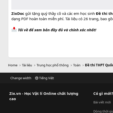
ZixDoc
gửi tặng quý thầy cô và các em học sinh
Đề thi t
dạng PDF hoàn toàn miễn phí. Tài liệu có 26 trang, bao g
Tải về để xem bản đầy đủ và chính xác nhất!
Home
Tài liệu
Trung học phổ thông
Toán
Đề thi THPT Quố
Change width
Tiếng Việt
Zix.vn - Học Vật lí Online chất lượng
Có gì mới
cao
Bài viết mới
Dòng thời gi