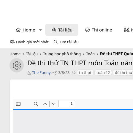
Home
Tài liệu
Thi online
Đánh giá mới nhất
Tìm tài liệu
Home
Tài liệu
Trung học phổ thông
Toán
Đề thi THPT Quố
Đề thi thử TN THPT môn Toán năm 
icon tài liệu
T
C
T
The Funny
3/8/23
tn thpt
toán 12
đề thi thử
á
r
a
c
e
g
g
a
s
i
t
ả
i
o
n
d
a
t
e