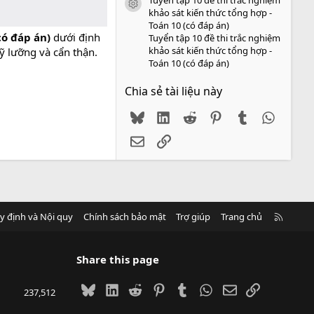
icon tài liệu
khảo sát kiến thức tổng hợp -
Toán 10 (có đáp án)
có đáp án)
dưới định
Tuyển tập 10 đề thi trắc nghiệm
khảo sát kiến thức tổng hợp -
ỹ lưỡng và cẩn thận.
Toán 10 (có đáp án)
Chia sẻ tài liệu này
Bluesky
LinkedIn
Reddit
Pinterest
Tumblr
WhatsA
Email
Link
R
y định và Nội quy
Chính sách bảo mật
Trợ giúp
Trang chủ
S
S
Share this page
Bluesky
LinkedIn
Reddit
Pinterest
Tumblr
WhatsApp
Email
Link
237,512