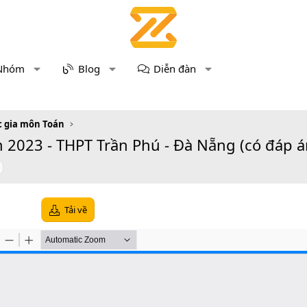
Nhóm
Blog
Diễn đàn
c gia môn Toán
2023 - THPT Trần Phú - Đà Nẵng (có đáp á
Tải về