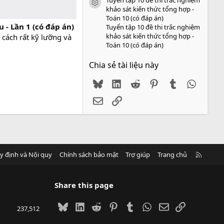
icon tài liệu
khảo sát kiến thức tổng hợp -
Toán 10 (có đáp án)
- Lần 1 (có đáp án)
Tuyển tập 10 đề thi trắc nghiệm
khảo sát kiến thức tổng hợp -
 cách rất kỹ lưỡng và
Toán 10 (có đáp án)
Chia sẻ tài liệu này
Bluesky
LinkedIn
Reddit
Pinterest
Tumblr
WhatsA
Email
Link
R
y định và Nội quy
Chính sách bảo mật
Trợ giúp
Trang chủ
S
S
Share this page
Bluesky
LinkedIn
Reddit
Pinterest
Tumblr
WhatsApp
Email
Link
237,512