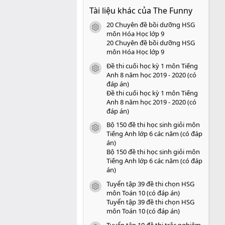
0
Tài liệu khác của The Funny
0
s
20 Chuyên đề bồi dưỡng HSG
a
icon tài liệu
o
môn Hóa Học lớp 9
20 Chuyên đề bồi dưỡng HSG
môn Hóa Học lớp 9
Đề thi cuối học kỳ 1 môn Tiếng
icon tài liệu
Anh 8 năm học 2019 - 2020 (có
đáp án)
Đề thi cuối học kỳ 1 môn Tiếng
Anh 8 năm học 2019 - 2020 (có
đáp án)
Bộ 150 đề thi học sinh giỏi môn
icon tài liệu
Tiếng Anh lớp 6 các năm (có đáp
án)
Bộ 150 đề thi học sinh giỏi môn
Tiếng Anh lớp 6 các năm (có đáp
án)
Tuyển tập 39 đề thi chọn HSG
icon tài liệu
môn Toán 10 (có đáp án)
Tuyển tập 39 đề thi chọn HSG
môn Toán 10 (có đáp án)
Tuyển tập 10 đề thi trắc nghiệm