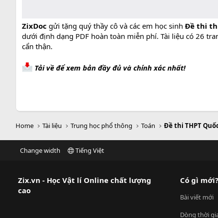
ZixDoc
gửi tặng quý thầy cô và các em học sinh
Đề thi th
dưới định dạng PDF hoàn toàn miễn phí. Tài liệu có 26 tr
cẩn thận.
Tải về để xem bản đầy đủ và chính xác nhất!
Home
Tài liệu
Trung học phổ thông
Toán
Đề thi THPT Quố
Change width
Tiếng Việt
Zix.vn - Học Vật lí Online chất lượng
Có gì mới
cao
Bài viết mới
Dòng thời gi