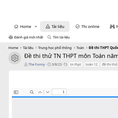
Home
Tài liệu
Thi online
Đánh giá mới nhất
Tìm tài liệu
Home
Tài liệu
Trung học phổ thông
Toán
Đề thi THPT Quố
Đề thi thử TN THPT môn Toán năm 
icon tài liệu
T
C
T
The Funny
3/8/23
tn thpt
toán 12
đề thi thử
á
r
a
c
e
g
g
a
s
i
t
ả
i
o
n
d
a
t
e