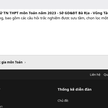
ử TN THPT môn Toán năm 2023 - Sở GD&ĐT Bà Rịa - Vũng Tàu 
ang, bao gồm các câu hỏi trắc nghiệm được sưu tầm, chọn lọc một
c gia môn Toán
Liên hệ
Qu
?
Thống kê diễn đàn
Chủ đề
an