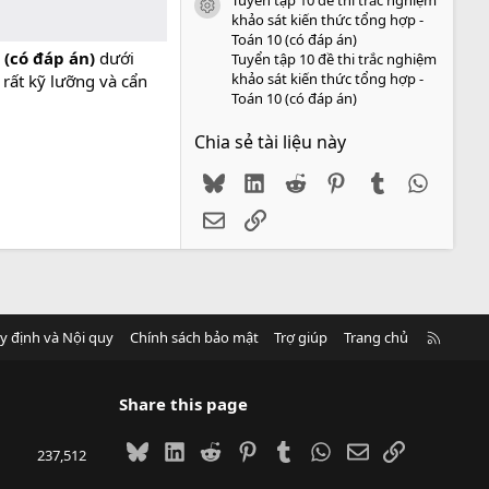
icon tài liệu
khảo sát kiến thức tổng hợp -
Toán 10 (có đáp án)
 (có đáp án)
dưới
Tuyển tập 10 đề thi trắc nghiệm
khảo sát kiến thức tổng hợp -
 rất kỹ lưỡng và cẩn
Toán 10 (có đáp án)
Chia sẻ tài liệu này
Bluesky
LinkedIn
Reddit
Pinterest
Tumblr
WhatsA
Email
Link
R
y định và Nội quy
Chính sách bảo mật
Trợ giúp
Trang chủ
S
S
Share this page
Bluesky
LinkedIn
Reddit
Pinterest
Tumblr
WhatsApp
Email
Link
237,512