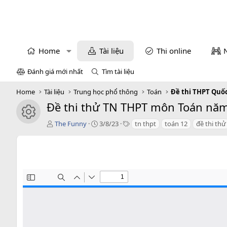
Home
Tài liệu
Thi online
Đánh giá mới nhất
Tìm tài liệu
Home
Tài liệu
Trung học phổ thông
Toán
Đề thi THPT Quố
Đề thi thử TN THPT môn Toán năm
icon tài liệu
T
C
T
The Funny
3/8/23
tn thpt
toán 12
đề thi thử
á
r
a
c
e
g
g
a
s
i
t
ả
i
o
n
d
a
t
e