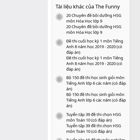
0
Tài liệu khác của The Funny
0
s
20 Chuyên đề bồi dưỡng HSG
a
icon tài liệu
o
môn Hóa Học lớp 9
20 Chuyên đề bồi dưỡng HSG
môn Hóa Học lớp 9
Đề thi cuối học kỳ 1 môn Tiếng
icon tài liệu
Anh 8 năm học 2019 - 2020 (có
đáp án)
Đề thi cuối học kỳ 1 môn Tiếng
Anh 8 năm học 2019 - 2020 (có
đáp án)
Bộ 150 đề thi học sinh giỏi môn
icon tài liệu
Tiếng Anh lớp 6 các năm (có đáp
án)
Bộ 150 đề thi học sinh giỏi môn
Tiếng Anh lớp 6 các năm (có đáp
án)
Tuyển tập 39 đề thi chọn HSG
icon tài liệu
môn Toán 10 (có đáp án)
Tuyển tập 39 đề thi chọn HSG
môn Toán 10 (có đáp án)
Tuyển tập 10 đề thi trắc nghiệm