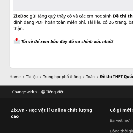
ZixDoc
gửi tặng quý thầy cô và các em học sinh
Đề thi t
định dạng PDF hoàn toàn miễn phí. Tài liệu có 26 trang, 
thận.
Tải về để xem bản đầy đủ và chính xác nhất!
Home
Tài liệu
Trung học phổ thông
Toán
Đề thi THPT Quố
Change width
Tiếng Việt
Zix.vn - Học Vật lí Online chất lượng
Có gì mới
cao
Bài viết mới
Dòng thời gi