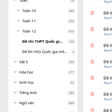
Toán
1K
i
The 
n
g
Toán 10
340
Đề t
The 
Toán 11
204
Đề t
Toán 12
410
The 
Đề thi THPT Quốc gia môn Toán
166
Đề t
The 
Đề thi HSG Quốc gia môn Toán
3
Đề t
Vật lí
299
The 
Hóa học
277
Đề t
Sinh học
52
The 
Tiếng Anh
285
Đề t
The 
Ngữ văn
689
Đề t