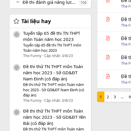
Đề t
Đề thi đánh giá năng lực, tư duy
106
The 
Đề t
Tài liệu hay
The 
Tuyển tập 65 đề thi TN THPT
icon tài liệu
Đề t
môn Toán năm học 2023
The 
Tuyển tập 65 đề thi TN THPT môn
Toán năm học 2023
The Funny
Cập nhật:
3/8/23
Đề t
The 
Đề thi thử TN THPT môn Toán
icon tài liệu
năm học 2023 - Sở GD&ĐT
Đề t
Nam Định (có đáp án)
The 
Đề thi thử TN THPT môn Toán năm
học 2023 - Sở GD&ĐT Nam Định (có
đáp án)
1
2
3
…
9
The Funny
Cập nhật:
3/8/23
Đề thi thử TN THPT môn Toán
icon tài liệu
năm học 2023 - Sở GD&ĐT Yên
Bái (có đáp án)
Đề thi thử TN THPT môn Toán năm