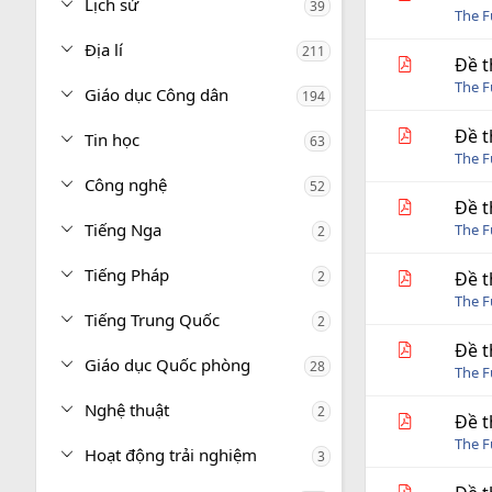
Lịch sử
39
The 
Địa lí
211
Đề t
The 
Giáo dục Công dân
194
Đề t
Tin học
63
The 
Công nghệ
52
Đề t
Tiếng Nga
The 
2
Tiếng Pháp
2
Đề t
The 
Tiếng Trung Quốc
2
Đề t
Giáo dục Quốc phòng
28
The 
Nghệ thuật
2
Đề t
The 
Hoạt động trải nghiệm
3