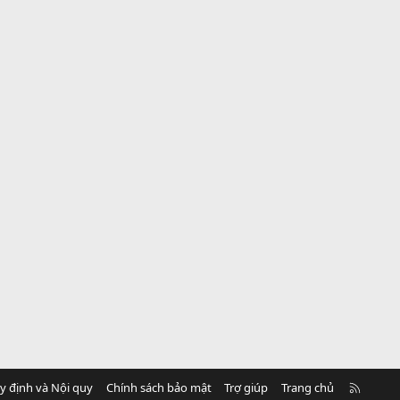
R
y định và Nội quy
Chính sách bảo mật
Trợ giúp
Trang chủ