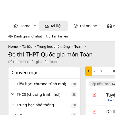
Home
Tài liệu
Thi online
Đánh giá mới nhất
Tìm tài liệu
Home
Tài liệu
Trung học phổ thông
Toán
Đề thi THPT Quốc gia môn Toán
Đề thi THPT Quốc gia môn Toán
1
2
3
…
9
Chuyên mục
Tiểu học (chương trình mới)
D
Sắp xếp theo:
Đ
1K
e
s
THCS (chương trình mới)
Tuyể
3K
c
The 
e
Trung học phổ thông
3K
n
d
Đề t