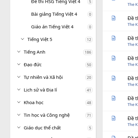
Đề thi HSG Tiếng Việt 4
5
The 
Bài giảng Tiếng Việt 4
0
Đề t
The 
Giáo án Tiếng Việt 4
0
Đề t
Tiếng Việt 5
12
The 
Tiếng Anh
186
Đề t
Đạo đức
The 
50
Tự nhiên và Xã hội
20
Đề t
The 
Lịch sử và Địa lí
41
Đề t
Khoa học
48
The 
Tin học và Công nghệ
71
Đề t
The 
Giáo dục thể chất
5