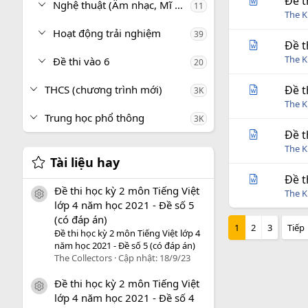
Đề t
Nghệ thuật (Âm nhạc, Mĩ thuật)
11
The 
Hoạt động trải nghiệm
39
Đề t
The 
Đề thi vào 6
20
THCS (chương trình mới)
Đề t
3K
The 
Trung học phổ thông
3K
Đề t
The 
Tài liệu hay
Đề t
Đề thi học kỳ 2 môn Tiếng Việt
The 
icon tài liệu
lớp 4 năm học 2021 - Đề số 5
(có đáp án)
1
2
3
Tiếp
Đề thi học kỳ 2 môn Tiếng Việt lớp 4
năm học 2021 - Đề số 5 (có đáp án)
The Collectors
Cập nhật:
18/9/23
Đề thi học kỳ 2 môn Tiếng Việt
icon tài liệu
lớp 4 năm học 2021 - Đề số 4