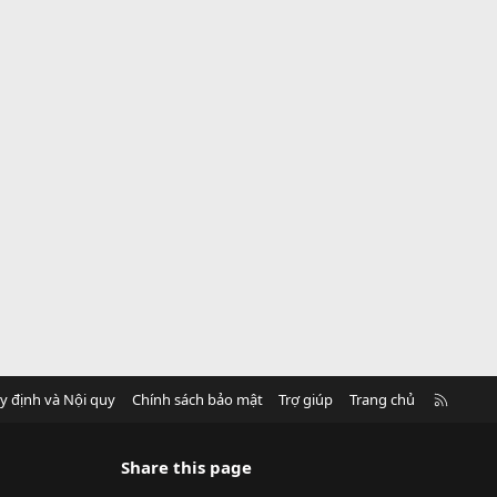
R
y định và Nội quy
Chính sách bảo mật
Trợ giúp
Trang chủ
S
S
Share this page