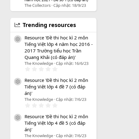
The Collectors
Cập nhật:
18/9/23
Trending resources
Resource 'Đề thi học kì 2 môn
icon tài liệu
Tiếng Việt lớp 4 năm học 2016 -
2017 Trường tiểu học Trần
Quang Khải (có đáp án)'
The Knowledge
Cập nhật:
16/6/23
0
.
0
Resource 'Đề thi học kì 2 môn
0
icon tài liệu
Tiếng Việt lớp 4 đề 7 (có đáp
s
a
án)'
o
The Knowledge
Cập nhật:
7/6/23
0
.
0
Resource 'Đề thi học kì 2 môn
0
icon tài liệu
Tiếng Việt lớp 4 đề 5 (có đáp
s
a
án)'
o
The Knowledge
Cập nhật:
7/6/23