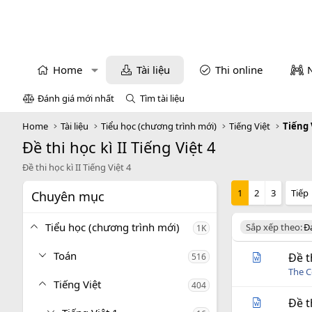
Home
Tài liệu
Thi online
Đánh giá mới nhất
Tìm tài liệu
Home
Tài liệu
Tiểu học (chương trình mới)
Tiếng Việt
Tiếng 
Đề thi học kì II Tiếng Việt 4
Đề thi học kì II Tiếng Việt 4
1
2
3
Tiếp
Chuyên mục
Tiểu học (chương trình mới)
D
Sắp xếp theo:
Đ
1K
e
s
Toán
Đề t
516
c
The C
e
Tiếng Việt
404
n
d
Đề t