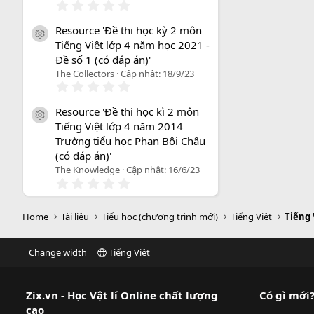
0
.
0
Resource 'Đề thi học kỳ 2 môn
0
icon tài liệu
Tiếng Việt lớp 4 năm học 2021 -
s
a
Đề số 1 (có đáp án)'
o
The Collectors
Cập nhật:
18/9/23
0
.
0
Resource 'Đề thi học kì 2 môn
0
icon tài liệu
Tiếng Việt lớp 4 năm 2014
s
a
Trường tiểu học Phan Bội Châu
o
(có đáp án)'
The Knowledge
Cập nhật:
16/6/23
0
.
0
0
Home
Tài liệu
Tiểu học (chương trình mới)
Tiếng Việt
Tiếng 
s
a
o
Change width
Tiếng Việt
Zix.vn - Học Vật lí Online chất lượng
Có gì mới
cao