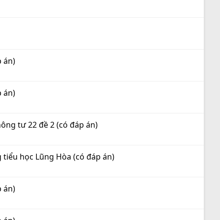
p án)
p án)
hông tư 22 đề 2 (có đáp án)
g tiểu học Lũng Hòa (có đáp án)
p án)