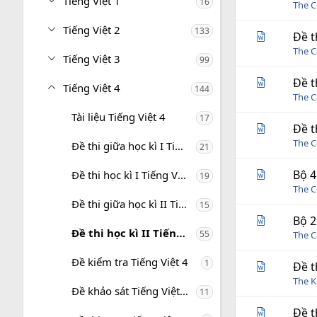
Tiếng Việt 1
16
i
The C
n
g
Tiếng Việt 2
133
Đề t
The C
Tiếng Việt 3
99
Đề t
Tiếng Việt 4
144
The C
Tài liệu Tiếng Việt 4
17
Đề t
The C
Đề thi giữa học kì I Tiếng Việt 4
21
Bộ 4
Đề thi học kì I Tiếng Việt 4
19
The C
Đề thi giữa học kì II Tiếng Việt 4
15
Bộ 2
Đề thi học kì II Tiếng Việt 4
55
The C
Đề kiểm tra Tiếng Việt 4
1
Đề t
The 
Đề khảo sát Tiếng Việt 4
11
Đề t