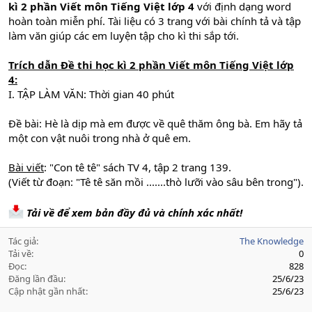
kì 2 phần Viết môn Tiếng Việt lớp 4
với định dạng word
hoàn toàn miễn phí. Tài liệu có 3 trang với bài chính tả và tập
làm văn giúp các em luyện tập cho kì thi sắp tới.
Trích dẫn
Đề thi học kì 2 phần Viết môn Tiếng Việt lớp
4
:
I. TẬP LÀM VĂN: Thời gian 40 phút
Đề bài: Hè là dịp mà em được về quê thăm ông bà. Em hãy tả
một con vật nuôi trong nhà ở quê em.
Bài viết
: "Con tê tê" sách TV 4, tập 2 trang 139.
(Viết từ đoạn: "Tê tê săn mồi .......thò lưỡi vào sâu bên trong").
Tải về để xem bản đầy đủ và chính xác nhất!
Tác giả
The Knowledge
Tải về
0
Đọc
828
Đăng lần đầu
25/6/23
Cập nhật gần nhất
25/6/23