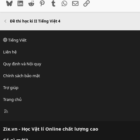
Bluesky
LinkedIn
Reddit
Pinterest
Tumblr
WhatsApp
Email
Link
Đề thi học kì II Tiếng Việt 4
Tiếng Việt
Liên hệ
Quy định và Nội quy
Chính sách bảo mật
Trợ giúp
Trang chủ
R
S
S
Zix.vn - Học Vật lí Online chất lượng cao
Có gì mới?