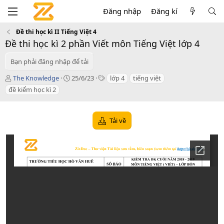
Đăng nhập
Đăng kí
Đề thi học kì II Tiếng Việt 4
Đề thi học kì 2 phần Viết môn Tiếng Việt lớp 4
Bạn phải đăng nhập để tải
T
C
T
The Knowledge
25/6/23
lớp 4
tiếng việt
á
r
a
đề kiểm học kì 2
c
e
g
g
a
s
i
t
Tải về
ả
i
o
n
d
a
t
e