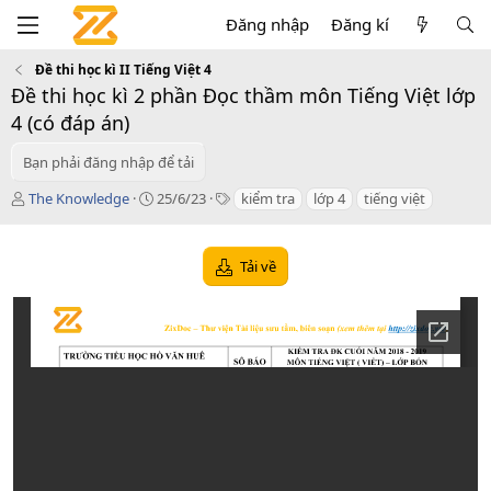
Đăng nhập
Đăng kí
Đề thi học kì II Tiếng Việt 4
Đề thi học kì 2 phần Đọc thầm môn Tiếng Việt lớp
4 (có đáp án)
Bạn phải đăng nhập để tải
T
C
T
The Knowledge
25/6/23
kiểm tra
lớp 4
tiếng việt
á
r
a
c
e
g
g
a
s
Tải về
i
t
ả
i
o
n
d
a
t
e