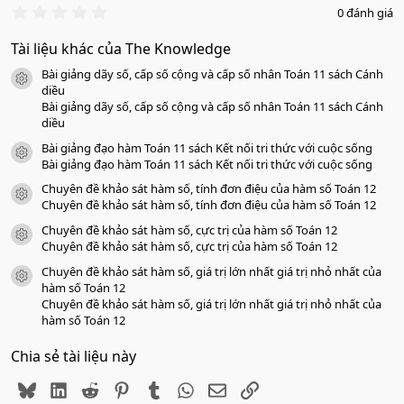
0
0 đánh giá
.
0
Tài liệu khác của The Knowledge
0
s
Bài giảng dãy số, cấp số cộng và cấp số nhân Toán 11 sách Cánh
a
icon tài liệu
o
diều
Bài giảng dãy số, cấp số cộng và cấp số nhân Toán 11 sách Cánh
diều
Bài giảng đạo hàm Toán 11 sách Kết nối tri thức với cuộc sống
icon tài liệu
Bài giảng đạo hàm Toán 11 sách Kết nối tri thức với cuộc sống
Chuyên đề khảo sát hàm số, tính đơn điệu của hàm số Toán 12
icon tài liệu
Chuyên đề khảo sát hàm số, tính đơn điệu của hàm số Toán 12
Chuyên đề khảo sát hàm số, cực trị của hàm số Toán 12
icon tài liệu
Chuyên đề khảo sát hàm số, cực trị của hàm số Toán 12
Chuyên đề khảo sát hàm số, giá trị lớn nhất giá trị nhỏ nhất của
icon tài liệu
hàm số Toán 12
Chuyên đề khảo sát hàm số, giá trị lớn nhất giá trị nhỏ nhất của
hàm số Toán 12
Chia sẻ tài liệu này
Bluesky
LinkedIn
Reddit
Pinterest
Tumblr
WhatsApp
Email
Link