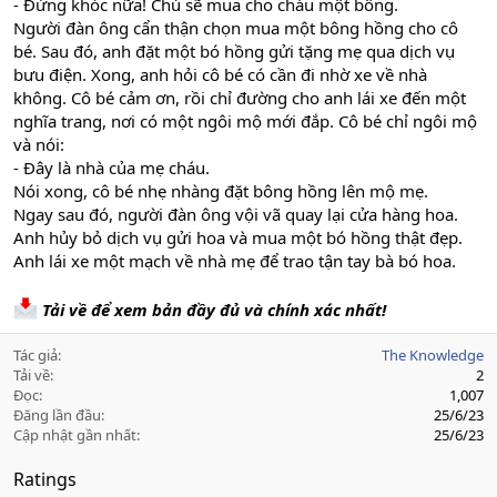
- Đừng khóc nữa! Chú sẽ mua cho cháu một bông.
Người đàn ông cẩn thận chọn mua một bông hồng cho cô
bé. Sau đó, anh đặt một bó hồng gửi tặng mẹ qua dịch vụ
bưu điện. Xong, anh hỏi cô bé có cần đi nhờ xe về nhà
không. Cô bé cảm ơn, rồi chỉ đường cho anh lái xe đến một
nghĩa trang, nơi có một ngôi mộ mới đắp. Cô bé chỉ ngôi mộ
và nói:
- Đây là nhà của mẹ cháu.
Nói xong, cô bé nhẹ nhàng đặt bông hồng lên mộ mẹ.
Ngay sau đó, người đàn ông vội vã quay lại cửa hàng hoa.
Anh hủy bỏ dịch vụ gửi hoa và mua một bó hồng thật đẹp.
Anh lái xe một mạch về nhà mẹ để trao tận tay bà bó hoa.
Tải về để xem bản đầy đủ và chính xác nhất!
Tác giả
The Knowledge
Tải về
2
Đọc
1,007
Đăng lần đầu
25/6/23
Cập nhật gần nhất
25/6/23
Ratings