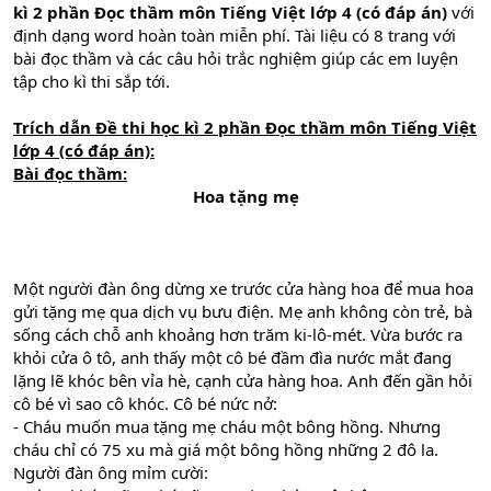
kì 2 phần Đọc thầm môn Tiếng Việt lớp 4 (có đáp án)
với
định dạng word hoàn toàn miễn phí. Tài liệu có 8 trang với
bài đọc thầm và các câu hỏi trắc nghiệm giúp các em luyện
tập cho kì thi sắp tới.
Trích dẫn
Đề thi học kì 2 phần Đọc thầm môn Tiếng Việt
lớp 4 (có đáp án)
:
Bài đọc thầm:
Hoa tặng mẹ
Một người đàn ông dừng xe trước cửa hàng hoa để mua hoa
gửi tặng mẹ qua dịch vụ bưu điện. Mẹ anh không còn trẻ, bà
sống cách chỗ anh khoảng hơn trăm ki-lô-mét. Vừa bước ra
khỏi cửa ô tô, anh thấy một cô bé đầm đìa nước mắt đang
lặng lẽ khóc bên vỉa hè, cạnh cửa hàng hoa. Anh đến gần hỏi
cô bé vì sao cô khóc. Cô bé nức nở:
- Cháu muốn mua tặng mẹ cháu một bông hồng. Nhưng
cháu chỉ có 75 xu mà giá một bông hồng những 2 đô la.
Người đàn ông mỉm cười: