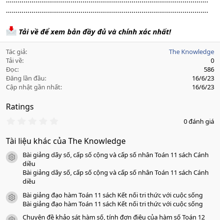
………………………………………………………………………………………….
Tải về để xem bản đầy đủ và chính xác nhất!
Tác giả
The Knowledge
Tải về
0
Đọc
586
Đăng lần đầu
16/6/23
Cập nhật gần nhất
16/6/23
Ratings
0
0 đánh giá
.
0
Tài liệu khác của The Knowledge
0
s
Bài giảng dãy số, cấp số cộng và cấp số nhân Toán 11 sách Cánh
a
icon tài liệu
o
diều
Bài giảng dãy số, cấp số cộng và cấp số nhân Toán 11 sách Cánh
diều
Bài giảng đạo hàm Toán 11 sách Kết nối tri thức với cuộc sống
icon tài liệu
Bài giảng đạo hàm Toán 11 sách Kết nối tri thức với cuộc sống
Chuyên đề khảo sát hàm số, tính đơn điệu của hàm số Toán 12