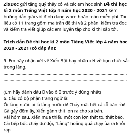
ZixDoc
gửi tặng quý thầy cô và các em học sinh
Đề thi học
kì 2 môn Tiếng Việt lớp 4 năm học 2020 - 2021
kèm
hướng dẫn giải với định dạng word hoàn toàn miễn phí. Tài
liệu có 11 trang gồm ma trận đề thi và 2 phần: kiểm tra đọc
và kiểm tra viết giúp các em luyện tập cho kì thi sắp tới.
Trích dẫn
Đề thi học kì 2 môn Tiếng Việt lớp 4 năm học
2020 - 2021 (có đáp án)
:
5. Em hãy nhận xét về Xiển Bột hay nhận xét về bọn chức sắc
trong làng.
………………………………………………………………………………………….
………………………………………………………………………………………….
………………………………………………………………………………………….
(Em hãy đánh dấu  vào ô  trước ý đúng nhất)
6. Câu có bộ phận trang ngữ là:
Ối làng nước ơi là làng nước ơi! Cháy mất hết cả cỗ bàn rồi!
Gà gáy đêm ấy, Xiển gánh thịt lợn ra chợ xa bán.
Vài hôm sau, Xiển mua thiếu một con lợn thật to, thật béo.
Cái bếp bốc cháy dữ dội, "Làng" hoảng quá chạy ùa ra khỏi
rạp.