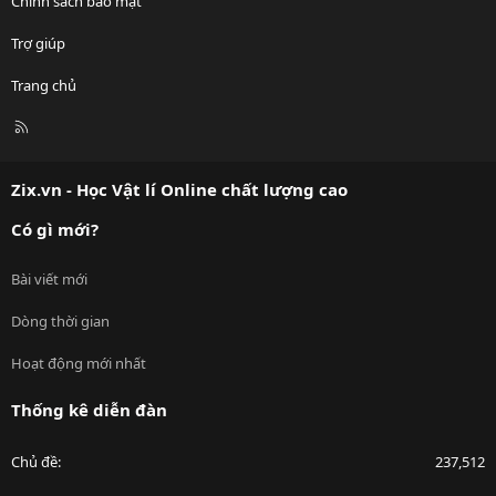
Chính sách bảo mật
Trợ giúp
Trang chủ
R
S
S
Zix.vn - Học Vật lí Online chất lượng cao
Có gì mới?
Bài viết mới
Dòng thời gian
Hoạt động mới nhất
Thống kê diễn đàn
Chủ đề
237,512