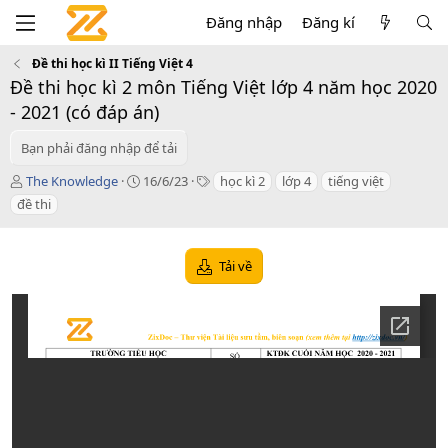
Đăng nhập
Đăng kí
Đề thi học kì II Tiếng Việt 4
Đề thi học kì 2 môn Tiếng Việt lớp 4 năm học 2020
- 2021 (có đáp án)
Bạn phải đăng nhập để tải
T
C
T
The Knowledge
16/6/23
học kì 2
lớp 4
tiếng việt
á
r
a
đề thi
c
e
g
g
a
s
i
t
Tải về
ả
i
o
n
d
a
t
e