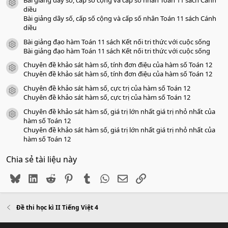
a
icon tài liệu
o
diều
Bài giảng dãy số, cấp số cộng và cấp số nhân Toán 11 sách Cánh
diều
Bài giảng đạo hàm Toán 11 sách Kết nối tri thức với cuộc sống
icon tài liệu
Bài giảng đạo hàm Toán 11 sách Kết nối tri thức với cuộc sống
Chuyên đề khảo sát hàm số, tính đơn điệu của hàm số Toán 12
icon tài liệu
Chuyên đề khảo sát hàm số, tính đơn điệu của hàm số Toán 12
Chuyên đề khảo sát hàm số, cực trị của hàm số Toán 12
icon tài liệu
Chuyên đề khảo sát hàm số, cực trị của hàm số Toán 12
Chuyên đề khảo sát hàm số, giá trị lớn nhất giá trị nhỏ nhất của
icon tài liệu
hàm số Toán 12
Chuyên đề khảo sát hàm số, giá trị lớn nhất giá trị nhỏ nhất của
hàm số Toán 12
Chia sẻ tài liệu này
Bluesky
LinkedIn
Reddit
Pinterest
Tumblr
WhatsApp
Email
Link
Đề thi học kì II Tiếng Việt 4