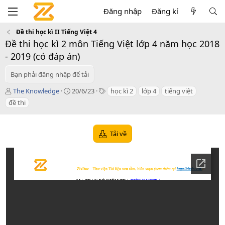
Đăng nhập
Đăng kí
Đề thi học kì II Tiếng Việt 4
Đề thi học kì 2 môn Tiếng Việt lớp 4 năm học 2018
- 2019 (có đáp án)
Bạn phải đăng nhập để tải
T
C
T
The Knowledge
20/6/23
học kì 2
lớp 4
tiếng việt
á
r
a
đề thi
c
e
g
g
a
s
i
t
Tải về
ả
i
o
n
d
a
t
e