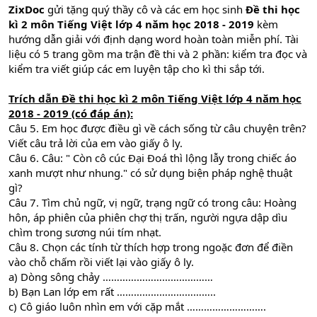
ZixDoc
gửi tặng quý thầy cô và các em học sinh
Đề thi học
kì 2 môn Tiếng Việt lớp 4 năm học 2018 - 2019
kèm
hướng dẫn giải với định dạng word hoàn toàn miễn phí. Tài
liệu có 5 trang gồm ma trận đề thi và 2 phần: kiểm tra đọc và
kiểm tra viết giúp các em luyện tập cho kì thi sắp tới.
Trích dẫn
Đề thi học kì 2 môn Tiếng Việt lớp 4 năm học
2018 - 2019 (có đáp án)
:
Câu 5. Em học được điều gì về cách sống từ câu chuyện trên?
Viết câu trả lời của em vào giấy ô ly.
Câu 6. Câu: " Còn cô cúc Đại Đoá thì lộng lẫy trong chiếc áo
xanh mượt như nhung." có sử dụng biện pháp nghệ thuật
gì?
Câu 7. Tìm chủ ngữ, vị ngữ, trạng ngữ có trong câu: Hoàng
hôn, áp phiên của phiên chợ thị trấn, người ngựa dập dìu
chìm trong sương núi tím nhạt.
Câu 8. Chọn các tính từ thích hợp trong ngoặc đơn để điền
vào chỗ chấm rồi viết lại vào giấy ô ly.
a) Dòng sông chảy …………………………………
b) Bạn Lan lớp em rất ……………………………..
c) Cô giáo luôn nhìn em với cặp mắt ……………………….