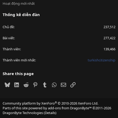
Hoạt động mới nhất
Thống kê diễn đàn
Chủ đề
237,512
Bài viết
277,422
Thành viên
139,466
Thành viên mới nhất
turkishcitizenship
Share this page
Bluesky
LinkedIn
Reddit
Pinterest
Tumblr
WhatsApp
Email
Link
®
Community platform by XenForo
© 2010-2026 XenForo Ltd.
Parts of this site powered by
add-ons from DragonByte™
©2011-2026
DragonByte Technologies
(
Details
)