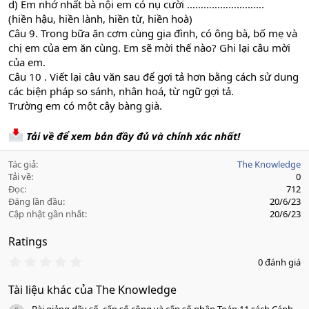
d) Em nhớ nhất bà nội em có nụ cười ……………………….
(hiền hậu, hiền lành, hiền từ, hiền hoà)
Câu 9. Trong bữa ăn cơm cùng gia đình, có ông bà, bố mẹ và
chị em của em ăn cùng. Em sẽ mời thế nào? Ghi lại câu mời
của em.
Câu 10 . Viết lại câu văn sau để gợi tả hơn bằng cách sử dung
các biện pháp so sánh, nhân hoá, từ ngữ gợi tả.
Trường em có một cây bàng già.
Tải về để xem bản đầy đủ và chính xác nhất!
Tác giả
The Knowledge
Tải về
0
Đọc
712
Đăng lần đầu
20/6/23
Cập nhật gần nhất
20/6/23
Ratings
0
0 đánh giá
.
0
Tài liệu khác của The Knowledge
0
s
Bài giảng dãy số, cấp số cộng và cấp số nhân Toán 11 sách Cánh