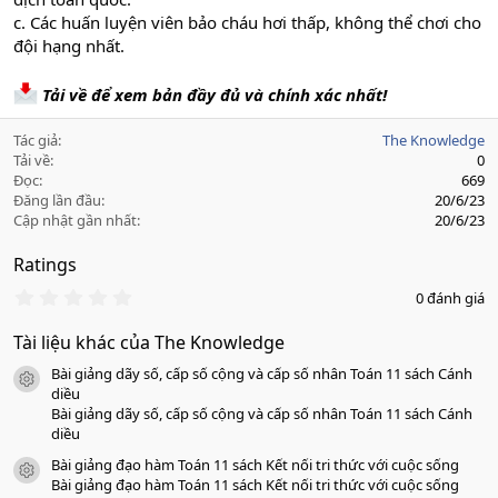
c. Các huấn luyện viên bảo cháu hơi thấp, không thể chơi cho
đội hạng nhất.
Tải về để xem bản đầy đủ và chính xác nhất!
Tác giả
The Knowledge
Tải về
0
Đọc
669
Đăng lần đầu
20/6/23
Cập nhật gần nhất
20/6/23
Ratings
0
0 đánh giá
.
0
Tài liệu khác của The Knowledge
0
s
Bài giảng dãy số, cấp số cộng và cấp số nhân Toán 11 sách Cánh
a
icon tài liệu
o
diều
Bài giảng dãy số, cấp số cộng và cấp số nhân Toán 11 sách Cánh
diều
Bài giảng đạo hàm Toán 11 sách Kết nối tri thức với cuộc sống
icon tài liệu
Bài giảng đạo hàm Toán 11 sách Kết nối tri thức với cuộc sống