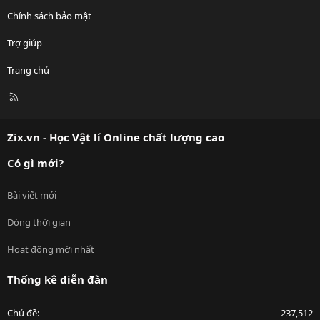
Chính sách bảo mật
Trợ giúp
Trang chủ
R
S
S
Zix.vn - Học Vật lí Online chất lượng cao
Có gì mới?
Bài viết mới
Dòng thời gian
Hoạt động mới nhất
Thống kê diễn đàn
Chủ đề
237,512