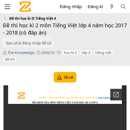
Đăng nhập
Đăng kí
Đề thi học kì II Tiếng Việt 4
Đề thi học kì 2 môn Tiếng Việt lớp 4 năm học 2017
- 2018 (có đáp án)
Bạn phải đăng nhập để tải
T
C
T
The Knowledge
20/6/23
học kì 2
lớp 4
tiếng việt
á
r
a
đề thi
c
e
g
g
a
s
i
t
Tải về
ả
i
o
n
d
a
t
e