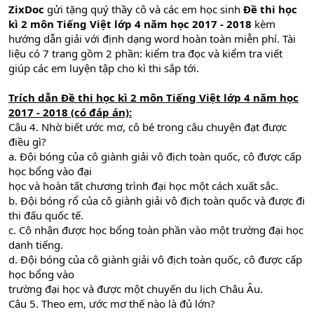
ZixDoc
gửi tặng quý thầy cô và các em học sinh
Đề thi học
kì 2 môn Tiếng Việt lớp 4 năm học 2017 - 2018
kèm
hướng dẫn giải với định dạng word hoàn toàn miễn phí. Tài
liệu có 7 trang gồm 2 phần: kiểm tra đọc và kiểm tra viết
giúp các em luyện tập cho kì thi sắp tới.
Trích dẫn
Đề thi học kì 2 môn Tiếng Việt lớp 4 năm học
2017 - 2018 (có đáp án)
:
Câu 4. Nhờ biết ước mơ, cô bé trong câu chuyện đạt được
điều gì?
a. Đội bóng của cô giành giải vô địch toàn quốc, cô được cấp
học bổng vào đại
học và hoàn tất chương trình đại học một cách xuất sắc.
b. Đội bóng rổ của cô giành giải vô địch toàn quốc và được đi
thi đấu quốc tế.
c. Cô nhận được học bổng toàn phần vào một trường đại học
danh tiếng.
d. Đội bóng của cô giành giải vô địch toàn quốc, cô được cấp
học bổng vào
trường đại học và được một chuyến du lịch Châu Âu.
Câu 5. Theo em, ước mơ thế nào là đủ lớn?