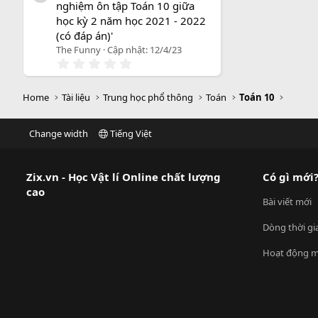
nghiệm ôn tập Toán 10 giữa
s
a
học kỳ 2 năm học 2021 - 2022
o
(có đáp án)'
The Funny
Cập nhật:
12/4/23
0
.
0
0
Home
Tài liệu
Trung học phổ thông
Toán
Toán 10
s
a
o
Change width
Tiếng Việt
Zix.vn - Học Vật lí Online chất lượng
Có gì mới
cao
Bài viết mới
Dòng thời gi
Hoạt động m