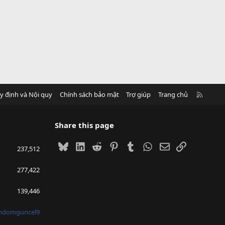
R
y định và Nội quy
Chính sách bảo mật
Trợ giúp
Trang chủ
S
S
Share this page
Bluesky
LinkedIn
Reddit
Pinterest
Tumblr
WhatsApp
Email
Link
237,512
277,422
139,446
mdomguncel9