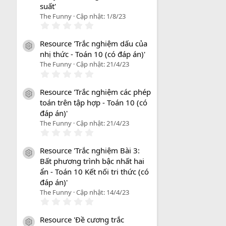
suất'
The Funny
Cập nhật:
1/8/23
0
.
0
Resource 'Trắc nghiệm dấu của
0
icon tài liệu
nhị thức - Toán 10 (có đáp án)'
s
a
The Funny
Cập nhật:
21/4/23
o
0
.
0
Resource 'Trắc nghiệm các phép
0
icon tài liệu
toán trên tập hợp - Toán 10 (có
s
a
đáp án)'
o
The Funny
Cập nhật:
21/4/23
0
.
0
Resource 'Trắc nghiệm Bài 3:
0
icon tài liệu
Bất phương trình bậc nhất hai
s
a
ẩn - Toán 10 Kết nối tri thức (có
o
đáp án)'
The Funny
Cập nhật:
14/4/23
0
.
0
Resource 'Đề cương trắc
0
icon tài liệu