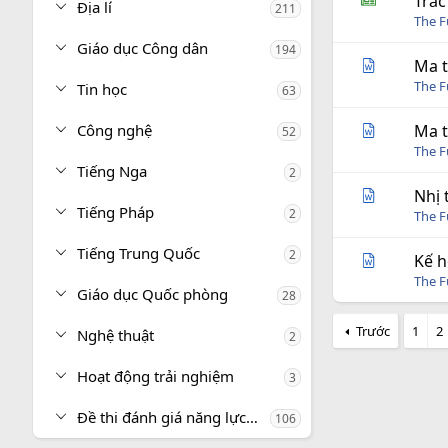
Trắc
Địa lí
211
The 
Giáo dục Công dân
194
Ma t
The 
Tin học
63
Công nghệ
Ma t
52
The 
Tiếng Nga
2
Nhị 
Tiếng Pháp
2
The 
Tiếng Trung Quốc
2
Kế h
The 
Giáo dục Quốc phòng
28
Trước
1
2
Nghệ thuật
2
Hoạt động trải nghiệm
3
Đề thi đánh giá năng lực, tư duy
106