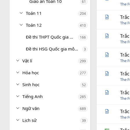
Giáo án Toán 10
61
The 
Toán 11
204
Trắc
The 
Toán 12
410
Trắc
Đề thi THPT Quốc gia môn Toán
166
The 
Đề thi HSG Quốc gia môn Toán
3
Trắc
Vật lí
The 
299
Hóa học
277
Trắc
The 
Sinh học
52
Trắc
Tiếng Anh
285
The 
Ngữ văn
689
Trắc
The 
Lịch sử
39