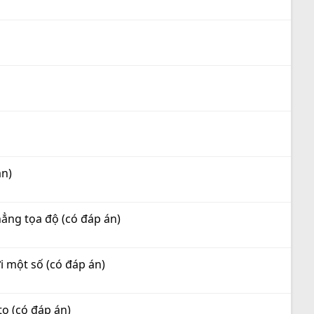
án)
hẳng tọa độ (có đáp án)
ới một số (có đáp án)
to (có đáp án)